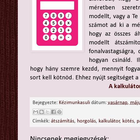
méretben szeret
modellt, vagy a Te
számot ad ki a mé
hogy az összes ált
modellt átszámí
fonalvastagságra, 
hogyan csináld. I
hogy hány szemre kezdd, mennyit fogyass
sort kell kötnöd. Ehhez nyújt segítséget 
A kalkuláto
Bejegyezte:
Kézimunkasuli
dátum:
vasárnap, máj
Címkék:
átszámítás
,
horgolás
,
kalkulátor
,
kötés
,
p
Nincsenek megjegyzések: