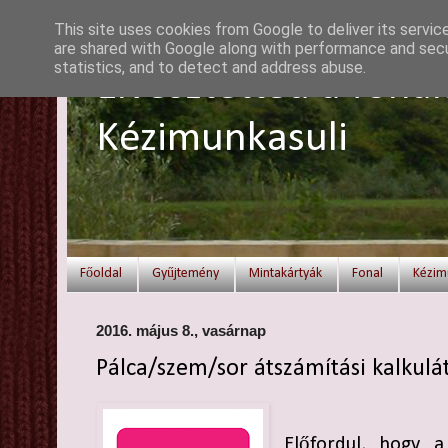
This site uses cookies from Google to deliver its servic
are shared with Google along with performance and secur
statistics, and to detect and address abuse.
Elvesztetted a fonal
Kézimunkasuli
Főoldal
Gyűjtemény
Mintakártyák
Fonal
Kézim
2016. május 8., vasárnap
Pálca/szem/sor átszámítási kalkulá
Előfordul, hogy 