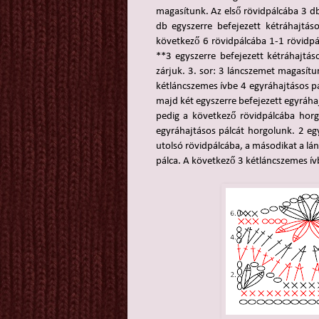
magasítunk. Az első rövidpálcába 3 db
db egyszerre befejezett kétráhajtás
következő 6 rövidpálcába 1-1 rövidpá
**3 egyszerre befejezett kétráhajtá
zárjuk. 3. sor: 3 láncszemet magasítu
kétláncszemes ívbe 4 egyráhajtásos p
majd két egyszerre befejezett egyráhaj
pedig a következő rövidpálcába horg
egyráhajtásos pálcát horgolunk. 2 egy
utolsó rövidpálcába, a másodikat a l
pálca. A következő 3 kétláncszemes ív