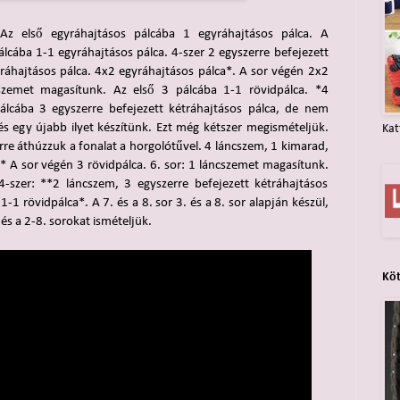
Az első egyráhajtásos pálcába 1 egyráhajtásos pálca. A
lcába 1-1 egyráhajtásos pálca. 4-szer 2 egyszerre befejezett
yráhajtásos pálca. 4x2 egyráhajtásos pálca*. A sor végén 2x2
cszemet magasítunk. Az első 3 pálcába 1-1 rövidpálca. *4
álcába 3 egyszerre befejezett kétráhajtásos pálca, de nem
s egy újabb ilyet készítünk. Ezt még kétszer megismételjük.
Kat
re áthúzzuk a fonalat a horgolótűvel. 4 láncszem, 1 kimarad,
* A sor végén 3 rövidpálca. 6. sor: 1 láncszemet magasítunk.
4-szer: **2 láncszem, 3 egyszerre befejezett kétráhajtásos
-1 rövidpálca*. A 7. és a 8. sor 3. és a 8. sor alapján készül,
 és a 2-8. sorokat ismételjük.
Kö