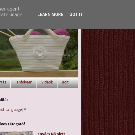
user-agent
erate usage
LEARN MORE
GOT IT
rrás
Tanfolyam
Videók
Bolt
dítás
ect Language
▼
ves Látogató!
Kovács Nikolett