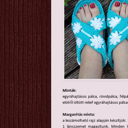
Minták:
egyráhajtásos pálca, rövidpálca, félp
elölről öltött relief egyráhajtásos pálca
Margarétás minta:
a leszámolható rajz alapján készítjük:
1 láncszemet magasítunk. Minden l