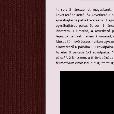
4. sor: 3 láncszemet magasítunk. 
következőbe kettő. *A következő 3 pá
egyráhajtásos pálca következik. 3 eg
egyráhajtásos pálca. 5. sor: 1 lán
láncszem, 1 kimarad, a következő p
fejezzük be őket, hanem 2 kimarad, é
Most a tűn levő összes hurkon egyszer
a következő 6 pálcába 1-1 rövidpálca.
Az első 3 pálcába 1-1 rövidpálca. *
pálca**. 2 láncszem, a 6 rövidpálcába 1
fél motívum eltolással. *-*-ig, **-**-ig