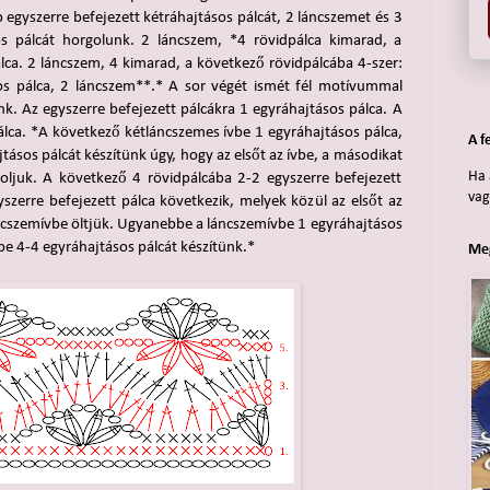
 egyszerre befejezett kétráhajtásos pálcát, 2 láncszemet és 3
os pálcát horgolunk. 2 láncszem, *4 rövidpálca kimarad, a
lca. 2 láncszem, 4 kimarad, a következő rövidpálcába 4-szer:
sos pálca, 2 láncszem**.* A sor végét ismét fél motívummal
nk. Az egyszerre befejezett pálcákra 1 egyráhajtásos pálca. A
álca. *A következő kétláncszemes ívbe 1 egyráhajtásos pálca,
A f
tásos pálcát készítünk úgy, hogy az elsőt az ívbe, a másodikat
Ha 
oljuk. A következő 4 rövidpálcába 2-2 egyszerre befejezett
vag
szerre befejezett pálca következik, melyek közül az elsőt az
áncszemívbe öltjük. Ugyanebbe a láncszemívbe 1 egyráhajtásos
be 4-4 egyráhajtásos pálcát készítünk.*
Meg