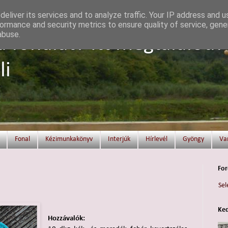
eliver its services and to analyze traffic. Your IP address and 
ormance and security metrics to ensure quality of service, gen
abuse.
a fonalat? Itt megtalálod!
li
Fonal
Kézimunkakönyv
Interjúk
Hírlevél
Gyöngy
Va
For
Sel
Ked
Hozzávalók: