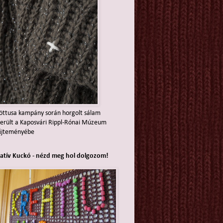
öttusa kampány során horgolt sálam
erült a Kaposvári Rippl-Rónai Múzeum
űjteményébe
atív Kuckó - nézd meg hol dolgozom!