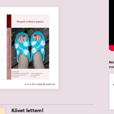
Néz
cs
Követ lettem!