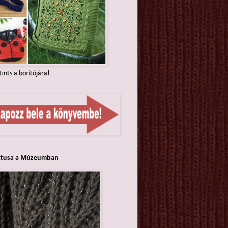
tints a borítójára!
ttusa a Múzeumban