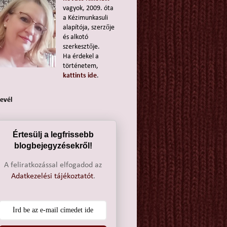
vagyok, 2009. óta
a Kézimunkasuli
alapítója, szerzője
és alkotó
szerkesztője.
Ha érdekel a
történetem,
kattints ide
.
levél
Értesülj a legfrissebb
blogbejegyzésekről!
A feliratkozással elfogadod az
Adatkezelési tájékoztatót
.