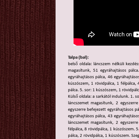
Talpa (bal):
belső oldala: láncszem nélküli kezdé
magasítunk, 51 egyráhajtásos pálca
egyráhajtásos pálca, 46 egyráhajtásos
kúszószem, 1 rövidpálca, 1 félpálca, 
pálca. 5. sor: 1 kúszószem, 1 rövidpálc
Külső oldala: a sarkától indulunk. 1. 
láncszemet magasítunk, 2 egyszerre 
egyszerre befejezett egyráhajtásos pá
egyráhajtásos pálca, 43 egyráhajtásos
láncszemet magasítunk, 2 egyszerre 
félpálca, 8 rövidpálca, 1 kúszószem. 5
pálca, 2 rövidpálca, 1 kúszószem. Sze