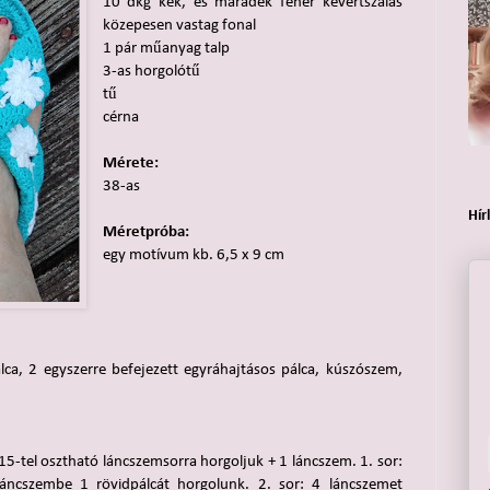
10 dkg kék, és maradék fehér kevertszálas
közepesen vastag fonal
1 pár műanyag talp
3-as horgolótű
tű
cérna
Mérete:
38-as
Hír
Méretpróba:
egy motívum kb. 6,5 x 9 cm
álca, 2 egyszerre befejezett egyráhajtásos pálca, kúszószem,
 15-tel osztható láncszemsorra horgoljuk + 1 láncszem. 1. sor:
áncszembe 1 rövidpálcát horgolunk. 2. sor: 4 láncszemet