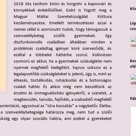
2018 óta tanítom kötni és horgolni a kaposvári és
Köv
környékbeli érdeklődőket. Ezért is fogott meg a
Magyar Máltai Szeretetszolgálat Köttusa
kezdeményezése. Emellett természetesen azzal a
Lép
cso
nemes céllal is azonosulni tudok, hogy támogassuk a
szenvedélybeteg szülők gyermekeit. Egy
diszfunkcionális családban általában minden a
problémás családtag igényei köré szerveződik, és
ezáltal a többieké háttérbe szorul. Különösen
szomorú ez akkor, ha a gyermekek szükségletei nem
Ked
old
nyernek megfelelő kielégítést. Sajnos sokszor ez a
legalapvetőbb szükségleteket is jelenti, úgy is, mint az
étkezés, tisztálkodás, ruházkodás és a biztonságos
családi háttér. És akkor még nem beszéltünk az
érzelmi és önmegvalósítási igényekről, a szeretet, a
Pál
megbecsülés, tanulás, fejlődés, a szabadidő megfelelő
aorientáció, egyszóval az "útra bocsátás" a nagybetűs Életbe.
t a szenvedélybetegsége határozza meg, nem tud a szülői
ükség egy olyan szociális hálóra, ami ezeket a gyerekeket