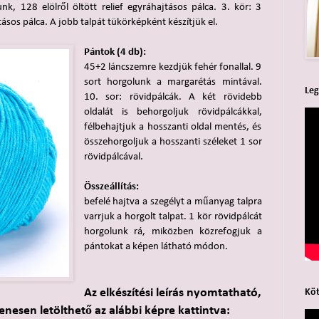
nk, 128 elölről öltött relief egyráhajtásos pálca. 3. kör: 3
sos pálca. A jobb talpát tükörképként készítjük el.
Pántok (4 db):
45+2 láncszemre kezdjük fehér fonallal. 9
sort horgolunk a margarétás mintával.
Leg
10. sor: rövidpálcák. A két rövidebb
oldalát is behorgoljuk rövidpálcákkal,
félbehajtjuk a hosszanti oldal mentés, és
összehorgoljuk a hosszanti széleket 1 sor
rövidpálcával.
Összeállítás:
befelé hajtva a szegélyt a műanyag talpra
varrjuk a horgolt talpat. 1 kör rövidpálcát
horgolunk rá, miközben közrefogjuk a
pántokat a képen látható módon.
Az elkészítési leírás nyomtatható,
Köt
enesen letölthető az alábbi képre kattintva: