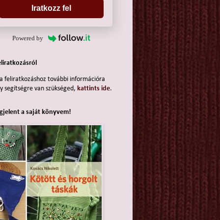
Iratkozz fel
Powered by
eliratkozásról
a feliratkozáshoz további információra
y segítségre van szükséged,
kattints ide
.
jelent a saját könyvem!