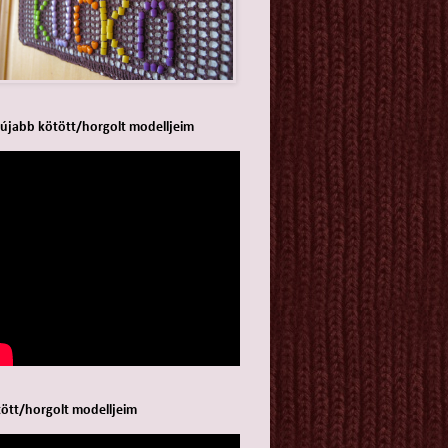
újabb kötött/horgolt modelljeim
ött/horgolt modelljeim