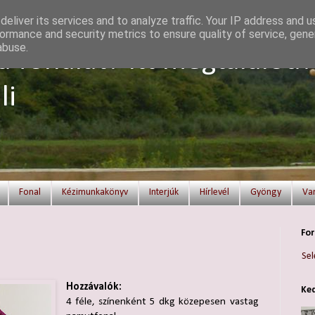
eliver its services and to analyze traffic. Your IP address and 
ormance and security metrics to ensure quality of service, gen
abuse.
a fonalat? Itt megtalálod!
li
Fonal
Kézimunkakönyv
Interjúk
Hírlevél
Gyöngy
Va
For
Sel
Hozzávalók:
Ked
4 féle, színenként 5 dkg közepesen vastag