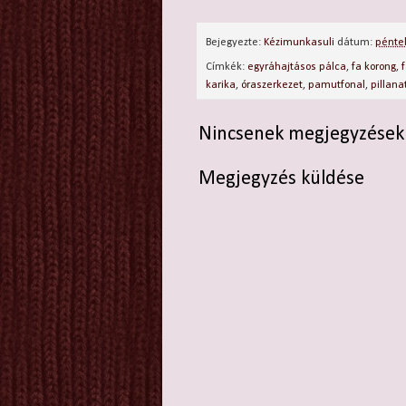
Bejegyezte:
Kézimunkasuli
dátum:
péntek
Címkék:
egyráhajtásos pálca
,
fa korong
,
karika
,
óraszerkezet
,
pamutfonal
,
pillana
Nincsenek megjegyzések
Megjegyzés küldése