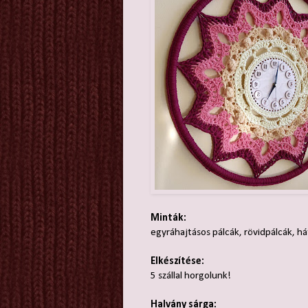
Minták:
egyráhajtásos pálcák, rövidpálcák, há
Elkészítése:
5 szállal horgolunk!
Halvány sárga: