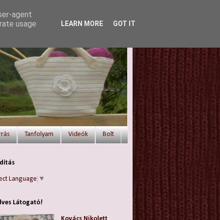
user-agent
erate usage
LEARN MORE
GOT IT
rrás
Tanfolyam
Videók
Bolt
dítás
ect Language
▼
ves Látogató!
Kovács Nikolett