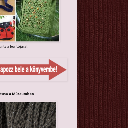
tints a borítójára!
ttusa a Múzeumban