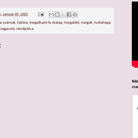
, január 03, 2025
fa számok
,
falióra
,
horgolható fa óralap
,
horgolótű
,
horgolt
,
hullahopp
tragasztó
,
rövidpálca
:
Néz
cs