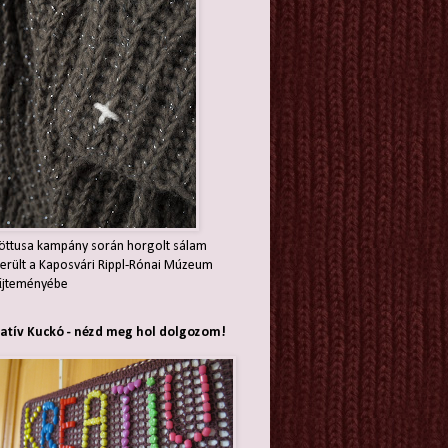
öttusa kampány során horgolt sálam
erült a Kaposvári Rippl-Rónai Múzeum
jteményébe
atív Kuckó - nézd meg hol dolgozom!