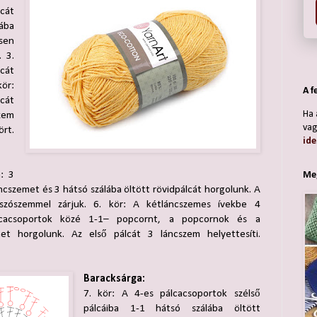
cát
ába
sen
. 3.
cát
kör:
A f
cát
Ha 
zem
vag
ört.
ide
: 3
Meg
áncszemet és 3 hátsó szálába öltött rövidpálcát horgolunk. A
szószemmel zárjuk. 6. kör: A kétláncszemes ívekbe 4
álcacsoportok közé 1-1– popcornt, a popcornok és a
et horgolunk. Az első pálcát 3 láncszem helyettesíti.
Baracksárga:
7. kör: A 4-es pálcacsoportok szélső
pálcáiba 1-1 hátsó szálába öltött