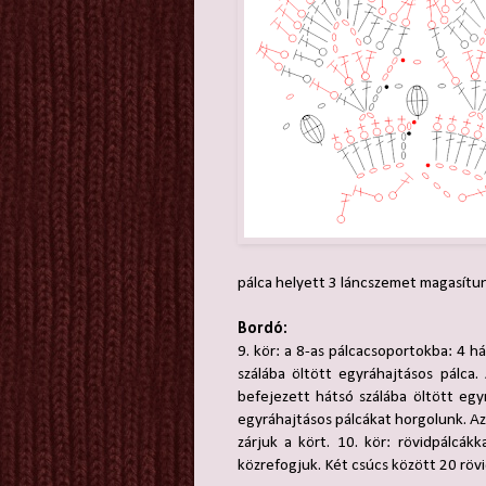
pálca helyett 3 láncszemet magasítun
Bordó:
9. kör: a 8-as pálcacsoportokba: 4 h
szálába öltött egyráhajtásos pálca
befejezett hátsó szálába öltött egy
egyráhajtásos pálcákat horgolunk. A
zárjuk a kört. 10. kör: rövidpálcák
közrefogjuk. Két csúcs között 20 rövi