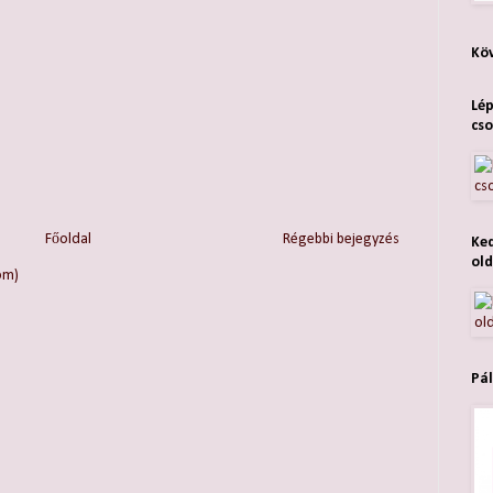
Köv
Lép
cso
Főoldal
Régebbi bejegyzés
Ked
old
om)
Pál