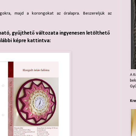
gokra, majd a korongokat az óralapra. Beszereljük az
ható, gyűjthető változata ingyenesen letölthető
alábbi képre kattintva:
A K
bek
Gyű
Kre