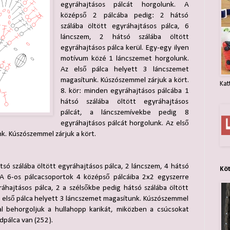
egyráhajtásos pálcát horgolunk. A
középső 2 pálcába pedig: 2 hátsó
szálába öltött egyráhajtásos pálca, 6
láncszem, 2 hátsó szálába öltött
egyráhajtásos pálca kerül. Egy-egy ilyen
motívum közé 1 láncszemet horgolunk.
Az első pálca helyett 3 láncszemet
magasítunk. Kúszószemmel zárjuk a kört.
Kat
8. kör: minden egyráhajtásos pálcába 1
hátsó szálába öltött egyráhajtásos
pálcát, a láncszemívekbe pedig 8
egyráhajtásos pálcát horgolunk. Az első
k. Kúszószemmel zárjuk a kört.
átsó szálába öltött egyráhajtásos pálca, 2 láncszem, 4 hátsó
Kö
. A 6-os pálcacsoportok 4 középső pálcáiba 2x2 egyszerre
ráhajtásos pálca, 2 a szélsőkbe pedig hátsó szálába öltött
z első pálca helyett 3 láncszemet magasítunk. Kúszószemmel
kal behorgoljuk a hullahopp karikát, miközben a csúcsokat
dpálca van (252).