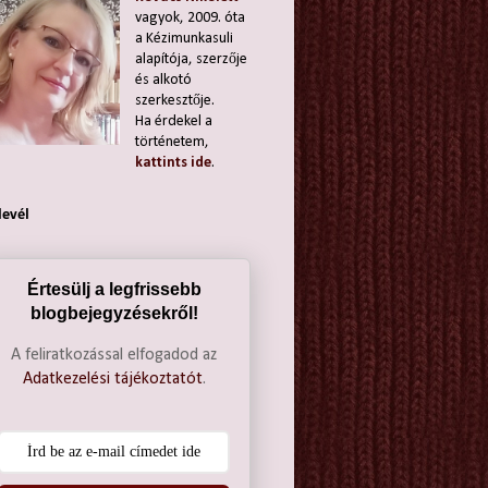
vagyok, 2009. óta
a Kézimunkasuli
alapítója, szerzője
és alkotó
szerkesztője.
Ha érdekel a
történetem,
kattints ide
.
levél
Értesülj a legfrissebb
blogbejegyzésekről!
A feliratkozással elfogadod az
Adatkezelési tájékoztatót
.