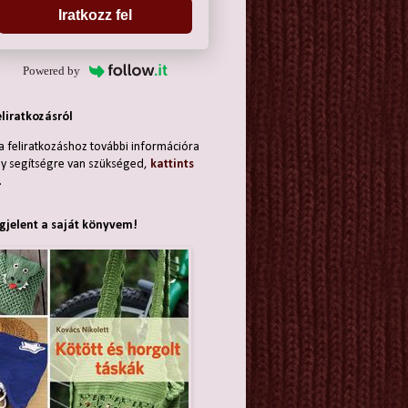
Iratkozz fel
Powered by
eliratkozásról
a feliratkozáshoz további információra
y segítségre van szükséged,
kattints
.
jelent a saját könyvem!