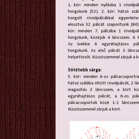
1. kör: minden nyílásba 1 rövidpál
horgolunk (52). 2. kör: hátsó szál
horgolt rövidpálcákkal egyenlete
elosztva 32 pálcát szaporítunk (84)
kör: minden 7. pálcába 1 rövidpál
horgolunk, közéjük 4 láncszem. 4. 
Az ívekbe 6 egyráhajtásos pál
horgolunk. Az első pálcát 3 láncs
helyettesíti. Kúszószemmel zárjuk a k
Sötétebb sárga:
5. kör: minden 6-os pálcacsoportra
hátsó szálába öltött rövidpálcát, 2 l
magasítás 2 láncszem, a kört kú
egyráhajtásos pálcát, a 6-os p
pálcacsoportok közé 1-1 láncszem
Kúszószemmel zárjuk a kört.