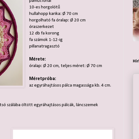
pamutfonal
10-es horgolótű
hullahopp karika: Ø 70 cm
horgolható fa óralap: Ø 20 cm
óraszerkezet
12 db fa korong
fa számok 1-12-ig
pillanatragasztó
Mérete:
Hír
óralap: Ø 20 cm, teljes méret: Ø 70 cm
Méretpróba:
az egyráhajtásos pálca magassága kb. 4 cm.
tsó szálába öltött egyráhajtásos pálcák, láncszemek