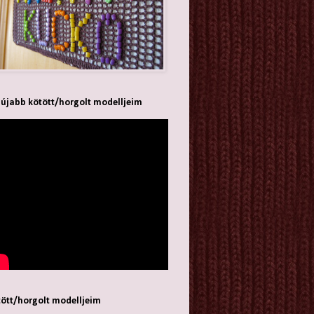
újabb kötött/horgolt modelljeim
ött/horgolt modelljeim