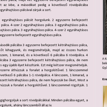
ásos pálca, majd két egyszerre befejezett egyráhajtásos
őt az ívbe, a másodikat pedig a következő rövidpálcába
gyráhajtásos pálcával zárjuk a sort.
 egyráhajtásos pálcát horgolunk. 2 egyszerre befejezett
 pálca. 4-szer 2 egyráhajtásos pálca. 3 egyráhajtásos pálca.
ajtásos pálca. 3 egyráhajtásos pálca. 4-szer 2 egyráhajtásos
2 egyszerre befejezett egyráhajtásos pálca.
sodik pálcába 3 egyszerre befejezett kétráhajtásos pálca,
őt kihagyunk, és megismételjük, majd az összes hurkon
cszem, 1 kimarad, és a következő 6 pálcába 6 rövidpálca. 4
A K
álcába 3 egyszerre befejezett kétráhajtásos pálca, de nem
bek
s egy újabb ilyet készítünk. Ezt még kétszer megismételjük.
Gyű
szerre áthúzzuk a fonalat a horgolótűvel. 1 láncszemmel
következő 6 pálcába 1-1 rövidpálca. 4 láncszem, 1 kimarad, a
Kre
ezett kétráhajtásos pálca, de nem fejezzük be őket, Most a
úzzuk a fonalat a horgolótűvel. 1 láncszemmel rögzítjük. 1
gighorgoljuk a sort rövidpálcákkal. Minden pálcába egyet, a
golunk, ahány láncszemből áll az ív.