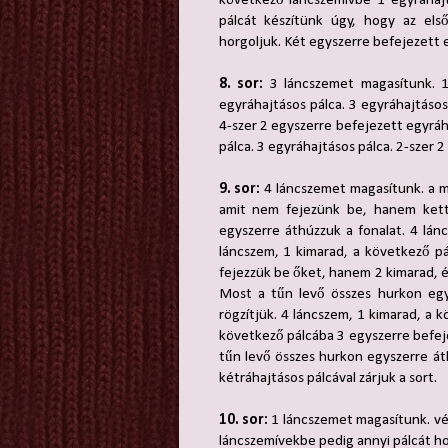
következő láncszemívbe 1 egyráhajt
pálcát készítünk úgy, hogy az els
horgoljuk. Két egyszerre befejezett e
8. sor:
3 láncszemet magasítunk. 1
egyráhajtásos pálca. 3 egyráhajtásos
4-szer 2 egyszerre befejezett egyráh
pálca. 3 egyráhajtásos pálca. 2-szer 
9. sor:
4 láncszemet magasítunk. a má
amit nem fejezünk be, hanem kett
egyszerre áthúzzuk a fonalat. 4 lán
láncszem, 1 kimarad, a következő p
fejezzük be őket, hanem 2 kimarad, é
Most a tűn levő összes hurkon egy
rögzítjük. 4 láncszem, 1 kimarad, a 
következő pálcába 3 egyszerre befej
tűn levő összes hurkon egyszerre áth
kétráhajtásos pálcával zárjuk a sort.
10. sor:
1 láncszemet magasítunk. vé
láncszemívekbe pedig annyi pálcát hor