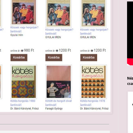
Néz
cs