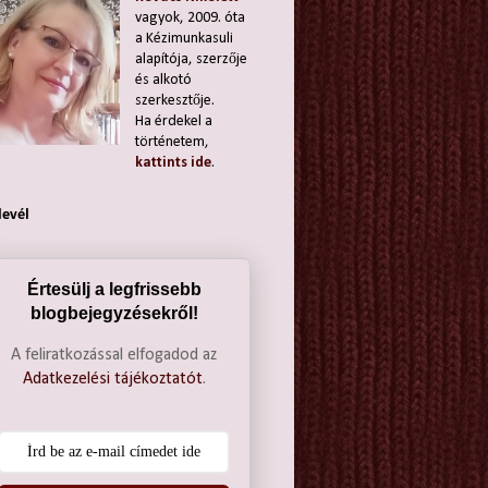
vagyok, 2009. óta
a Kézimunkasuli
alapítója, szerzője
és alkotó
szerkesztője.
Ha érdekel a
történetem,
kattints ide
.
levél
Értesülj a legfrissebb
blogbejegyzésekről!
A feliratkozással elfogadod az
Adatkezelési tájékoztatót
.