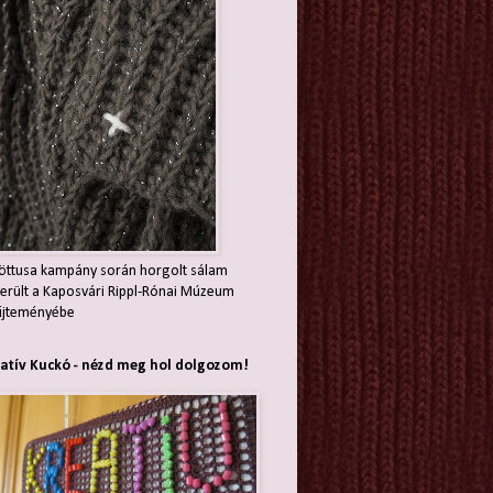
öttusa kampány során horgolt sálam
erült a Kaposvári Rippl-Rónai Múzeum
jteményébe
atív Kuckó - nézd meg hol dolgozom!