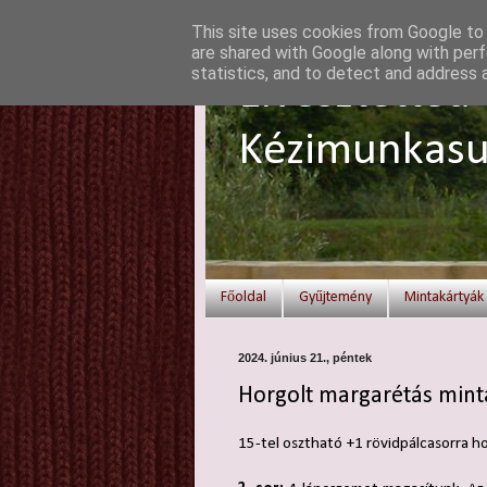
This site uses cookies from Google to d
are shared with Google along with perf
statistics, and to detect and address 
Elvesztetted 
Kézimunkasu
Főoldal
Gyűjtemény
Mintakártyák
2024. június 21., péntek
Horgolt margarétás minta
15-tel osztható +1 rövidpálcasorra h