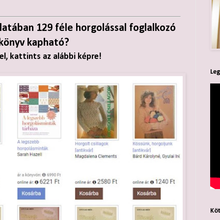
álatában 129 féle horgolással foglalkozó
könyv kapható?
l, kattints az alábbi képre!
Leg
Köt