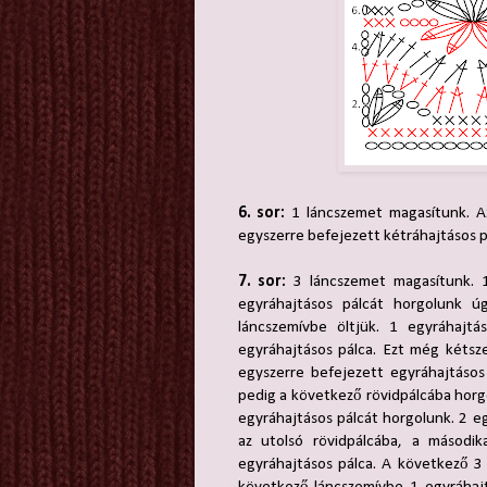
6. sor:
1 láncszemet magasítunk. Az
egyszerre befejezett kétráhajtásos p
7. sor:
3 láncszemet magasítunk. 1 
egyráhajtásos pálcát horgolunk ú
láncszemívbe öltjük. 1 egyráhajt
egyráhajtásos pálca. Ezt még kétsz
egyszerre befejezett egyráhajtásos
pedig a következő rövidpálcába horg
egyráhajtásos pálcát horgolunk. 2 eg
az utolsó rövidpálcába, a másodi
egyráhajtásos pálca. A következő 3