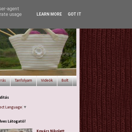
user-agent
erate usage
LEARN MORE
GOT IT
rrás
Tanfolyam
Videók
Bolt
dítás
ect Language
▼
ves Látogató!
Kovács Nikolett