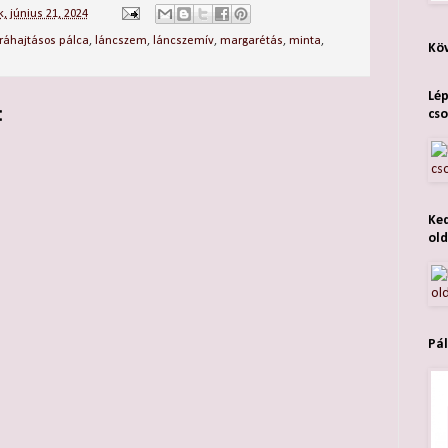
, június 21, 2024
ráhajtásos pálca
,
láncszem
,
láncszemív
,
margarétás
,
minta
,
Köv
Lép
:
cso
Ked
old
Pál