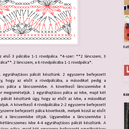
Kat
 első 3 pálcába 1-1 rövidpálca. *4-szer: **2 láncszem, 3
álca**. 2 láncszem, a 6 rövidpálcába 1-1 rövidpálca*.
egyráhajtásos pálcát készítünk. 2 egyszerre befejezett
gy, hogy az elsőt a rövidpálcába, a másodikat pedig a
ásos pálca a láncszemívbe. A következő láncszemívbe 4
er megismételjük. 1 egyráhajtásos pálca az ívbe, majd két
Kö
 pálcát készítünk úgy, hogy az elsőt az ívbe, a másodikat
oljuk. A következő 4 rövidpálcába 2-2 egyszerre befejezett
yszerre befejezett pálca következik, melyek közül az elsőt
kat a láncszemívbe öltjük. Ugyanebbe a láncszemívbe 1
 kétláncszemes ívbe 4-4 egyráhajtásos pálcát készítünk. A