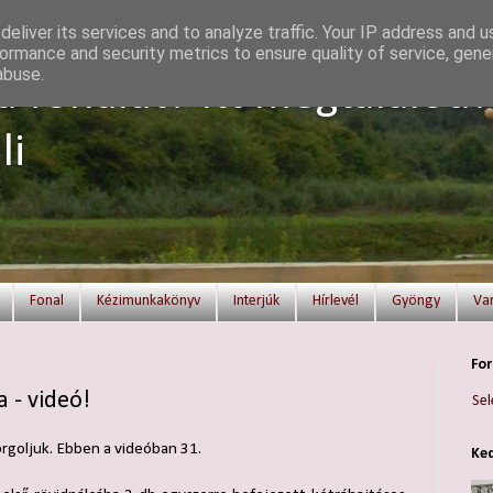
eliver its services and to analyze traffic. Your IP address and 
ormance and security metrics to ensure quality of service, gen
abuse.
a fonalat? Itt megtalálod!
li
Fonal
Kézimunkakönyv
Interjúk
Hírlevél
Gyöngy
Va
For
 - videó!
Sel
orgoljuk. Ebben a videóban 31.
Ked