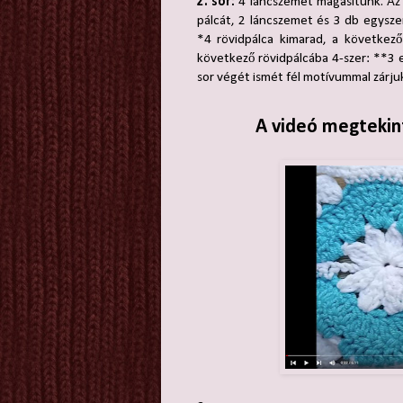
2. sor:
4 láncszemet magasítunk. Az 
pálcát, 2 láncszemet és 3 db egysze
*4 rövidpálca kimarad, a következő
következő rövidpálcába 4-szer: **3 
sor végét ismét fél motívummal zárju
A videó megtekint