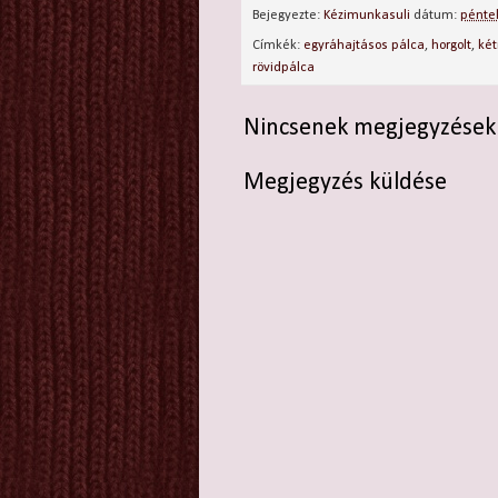
Bejegyezte:
Kézimunkasuli
dátum:
péntek
Címkék:
egyráhajtásos pálca
,
horgolt
,
két
rövidpálca
Nincsenek megjegyzések
Megjegyzés küldése