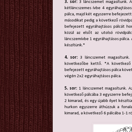
3. sor:
3 láncszemet magasítunk. Az
kétláncszemes ívbe 4 egyráhajtásos
pálca, majd két egyszerre befejezett 
másodikat pedig a következő rövidpá
befejezett egyráhajtásos pálcát ho
közül az elsőt az utolsó rövidpá
láncszemívbe 1 egyráhajtásos pálca.
készítünk.*
4. sor:
3 láncszemet magasítunk. A
következőbe kettő. *A következő 
befejezett egyráhajtásos pálca követ
végén 2x2 egyráhajtásos pálca.
5. sor:
1 láncszemet magasítunk. Az 
következő pálcába 3 egyszerre befej
2 kimarad, és egy újabb ilyet készít
hurkon egyszerre áthúzzuk a fonala
kimarad, a következő 6 pálcába 1-1 rö