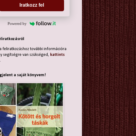
Iratkozz fel
Powered by
eliratkozásról
a feliratkozáshoz további információra
y segítségre van szükséged,
kattints
.
jelent a saját könyvem!