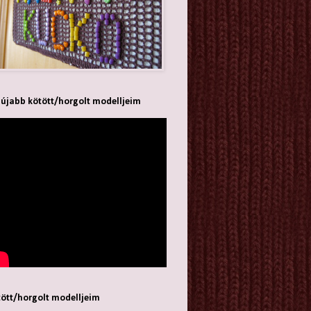
újabb kötött/horgolt modelljeim
ött/horgolt modelljeim