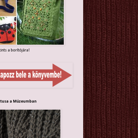
tints a borítójára!
ttusa a Múzeumban