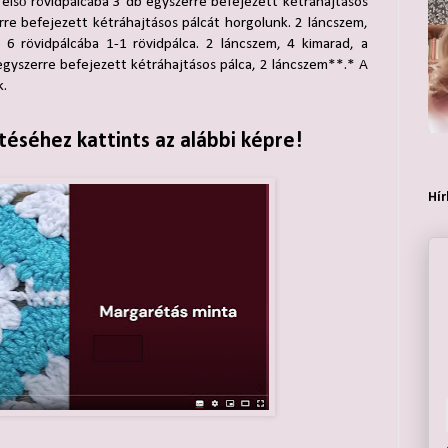
első rövidpálcába 3 db egyszerre befejezett kétráhajtásos
rre befejezett kétráhajtásos pálcát horgolunk. 2 láncszem,
 6 rövidpálcába 1-1 rövidpálca. 2 láncszem, 4 kimarad, a
egyszerre befejezett kétráhajtásos pálca, 2 láncszem**.* A
k.
éséhez kattints az alábbi képre!
Hír