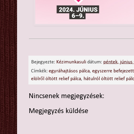
Bejegyezte:
Kézimunkasuli
dátum:
péntek, június
Címkék:
egyráhajtásos pálca
,
egyszerre befejezett
elölről öltött relief pálca
,
hátulról öltött relief pál
Nincsenek megjegyzések:
Megjegyzés küldése