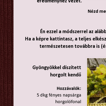
eredményhez vezet.
Nézd meg
Én ezzel a módszerrel az aláb
Ha a képre kattintasz, a teljes elkész
természetesen továbbra is (é
Gyöngyökkel díszített
horgolt kendő
Hozzávalók:
5 dkg fényes napsárga
horgolófonal