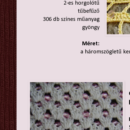
2-es horgolótű
tűbefűző
306 db színes műanyag
gyöngy
Méret:
a háromszögletű ke