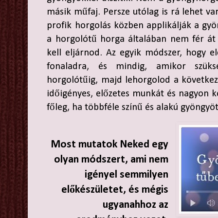
másik műfaj. Persze utólag is rá lehet va
profik horgolás közben applikálják a gyö
a horgolótű horga általában nem fér át
kell eljárnod. Az egyik módszer, hogy e
fonaladra, és mindig, amikor szük
horgolótűig, majd lehorgolod a követke
időigényes, előzetes munkát és nagyon kö
főleg, ha többféle színű és alakú gyöngyöt
Most mutatok Neked egy
olyan módszert, ami nem
igényel semmilyen
előkészületet, és mégis
ugyanahhoz az