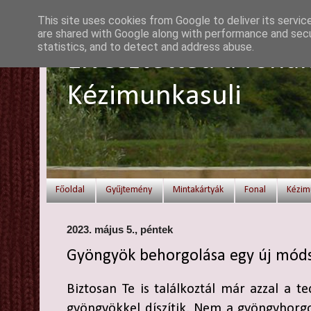
This site uses cookies from Google to deliver its servic
are shared with Google along with performance and secur
statistics, and to detect and address abuse.
Elvesztetted a fonal
Kézimunkasuli
Főoldal
Gyűjtemény
Mintakártyák
Fonal
Kézim
2023. május 5., péntek
Gyöngyök behorgolása egy új módsz
Biztosan Te is találkoztál már azzal a t
gyöngyökkel díszítik. Nem a gyöngyhorg