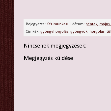
Bejegyezte:
Kézimunkasuli
dátum:
péntek, május
Címkék:
gyöngyhorgolás
,
gyöngyök
,
horgolás
,
tű
Nincsenek megjegyzések:
Megjegyzés küldése