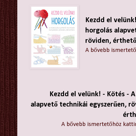
Kezdd el velün
horgolás alapve
röviden, érthet
A bővebb ismertetőh
Kezdd el velünk! - Kötés - A
alapvető technikái egyszerűen, rö
ért
A bővebb ismertetőhöz kattin