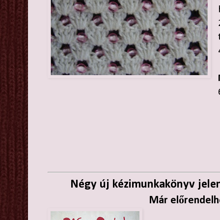
Négy új kézimunkakönyv jele
Már előrendelh