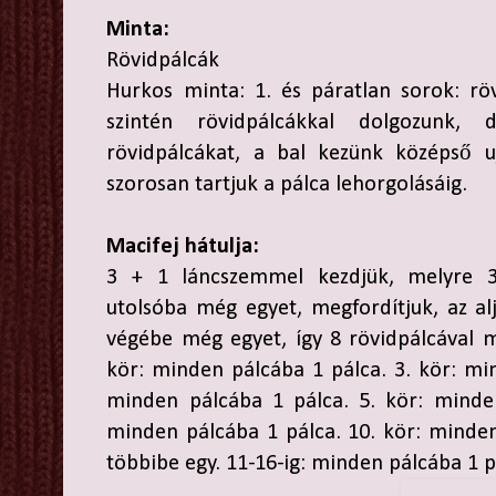
Minta:
Rövidpálcák
Hurkos minta: 1. és páratlan sorok: rö
szintén rövidpálcákkal dolgozunk, 
rövidpálcákat, a bal kezünk középső uj
szorosan tartjuk a pálca lehorgolásáig.
Macifej hátulja:
3 + 1 láncszemmel kezdjük, melyre 3
utolsóba még egyet, megfordítjuk, az alj
végébe még egyet, így 8 rövidpálcával m
kör: minden pálcába 1 pálca. 3. kör: min
minden pálcába 1 pálca. 5. kör: minden
minden pálcába 1 pálca. 10. kör: minde
többibe egy. 11-16-ig: minden pálcába 1 p