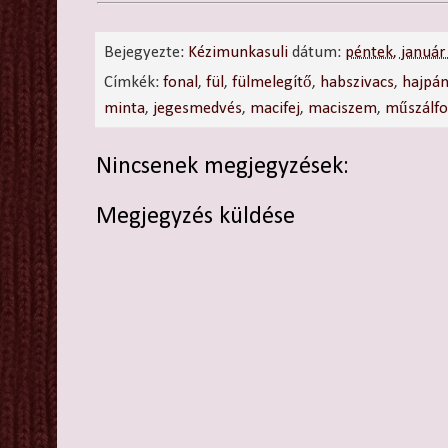
Bejegyezte:
Kézimunkasuli
dátum:
péntek, január
Címkék:
fonal
,
fül
,
fülmelegítő
,
habszivacs
,
hajpán
minta
,
jegesmedvés
,
macifej
,
maciszem
,
műszálfo
Nincsenek megjegyzések:
Megjegyzés küldése