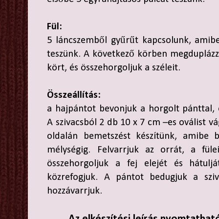
Fül:
5 láncszemből gyűrűt kapcsolunk, amibe
teszünk. A következő körben megduplázzu
kört, és összehorgoljuk a széleit.
Összeállítás:
a hajpántot bevonjuk a horgolt pánttal, 
A szivacsból 2 db 10 x 7 cm –es oválist v
oldalán bemetszést készítünk, amibe b
mélységig. Felvarrjuk az orrát, a fül
összehorgoljuk a fej elejét és hátulj
közrefogjuk. A pántot bedugjuk a sziv
hozzávarrjuk.