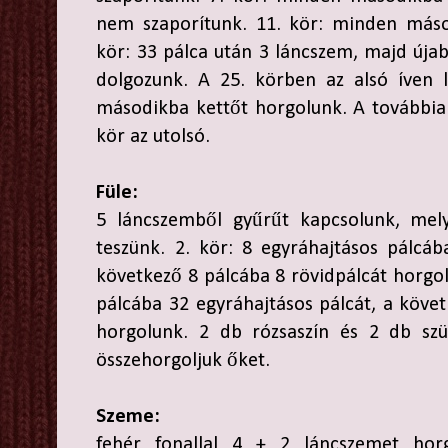
nem szaporítunk. 11. kör: minden máso
kör: 33 pálca után 3 láncszem, majd újab
dolgozunk. A 25. körben az alsó íven 
másodikba kettőt horgolunk. A továbbia
kör az utolsó.
Füle:
5 láncszemből gyűrűt kapcsolunk, mely
teszünk. 2. kör: 8 egyráhajtásos pálcáb
következő 8 pálcába 8 rövidpálcát horgol
pálcába 32 egyráhajtásos pálcát, a követ
horgolunk. 2 db rózsaszín és 2 db szür
összehorgoljuk őket.
Szeme:
fehér fonallal 4 + 2 láncszemet hor