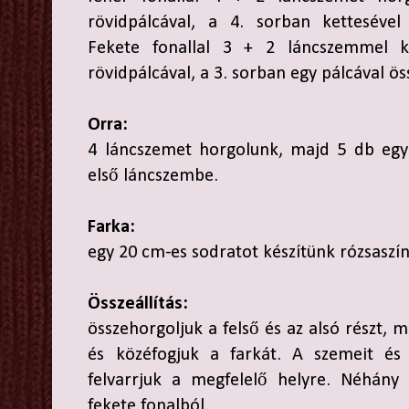
rövidpálcával, a 4. sorban kettesével
Fekete fonallal 3 + 2 láncszemmel k
rövidpálcával, a 3. sorban egy pálcával ös
Orra:
4 láncszemet horgolunk, majd 5 db egyr
első láncszembe.
Farka:
egy 20 cm-es sodratot készítünk rózsaszín
Összeállítás:
összehorgoljuk a felső és az alsó részt, 
és közéfogjuk a farkát. A szemeit és 
felvarrjuk a megfelelő helyre. Néhány 
fekete fonalból.