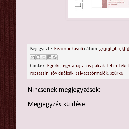
Bejegyezte:
Kézimunkasuli
dátum:
szombat, októ
Címkék:
Egérke
,
egyráhajtásos pálcák
,
fehér
,
feke
rózsaszín
,
rövidpálcák
,
szivacstörmelék
,
szürke
Nincsenek megjegyzések:
Megjegyzés küldése