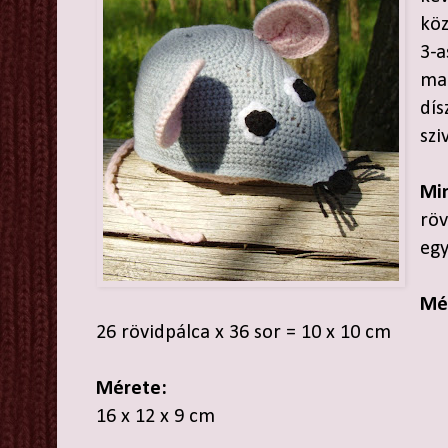
köz
3-a
mar
dís
szi
Mi
röv
egy
Mé
26 rövidpálca x 36 sor = 10 x 10 cm
Mérete:
16 x 12 x 9 cm