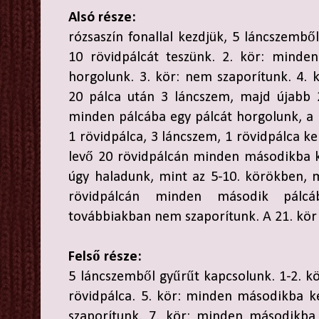
Alsó része:
rózsaszín fonallal kezdjük, 5 láncszembő
10 rövidpálcát teszünk. 2. kör: minden
horgolunk. 3. kör: nem szaporítunk. 4. 
20 pálca után 3 láncszem, majd újabb 
minden pálcába egy pálcát horgolunk, a
1 rövidpálca, 3 láncszem, 1 rövidpálca ke
levő 20 rövidpálcán minden másodikba k
úgy haladunk, mint az 5-10. körökben, 
rövidpálcán minden második pálc
továbbiakban nem szaporítunk. A 21. kör 
Felső része:
5 láncszemből gyűrűt kapcsolunk. 1-2. kör
rövidpálca. 5. kör: minden másodikba k
szaporítunk. 7. kör: minden másodikba 