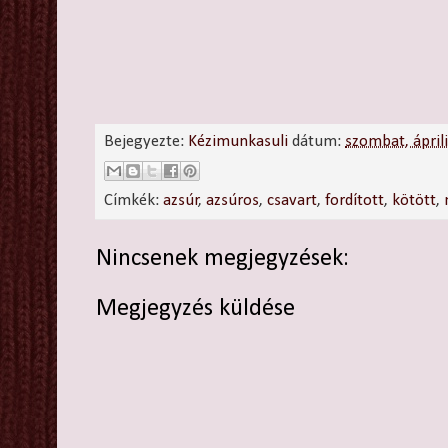
Bejegyezte:
Kézimunkasuli
dátum:
szombat, ápril
Címkék:
azsúr
,
azsúros
,
csavart
,
fordított
,
kötött
,
Nincsenek megjegyzések:
Megjegyzés küldése