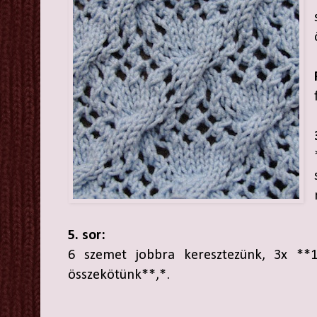
5. sor:
6 szemet jobbra keresztezünk, 3x **
összekötünk**,*.