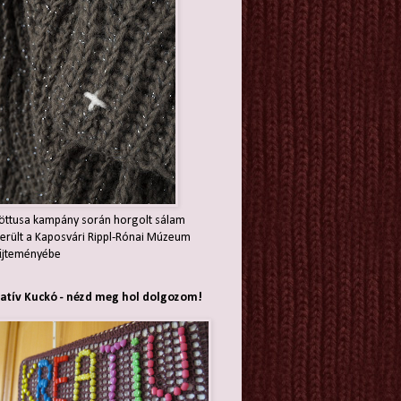
öttusa kampány során horgolt sálam
erült a Kaposvári Rippl-Rónai Múzeum
jteményébe
atív Kuckó - nézd meg hol dolgozom!