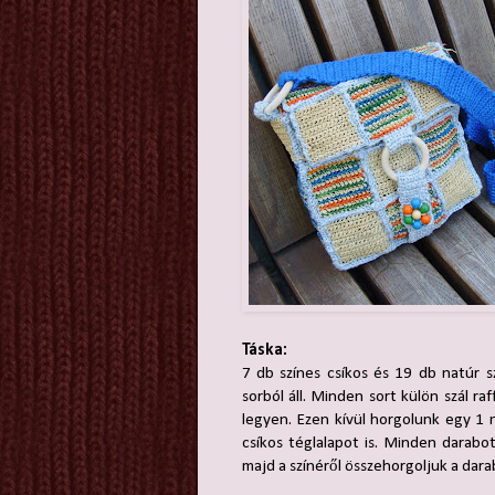
Táska:
7 db színes csíkos és 19 db natúr 
sorból áll. Minden sort külön szál ra
legyen. Ezen kívül horgolunk egy 1
csíkos téglalapot is. Minden darabot
majd a színéről összehorgoljuk a darab