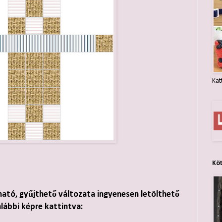
Kat
Kö
ható, gyűjthető változata ingyenesen letölthető
alábbi képre kattintva: