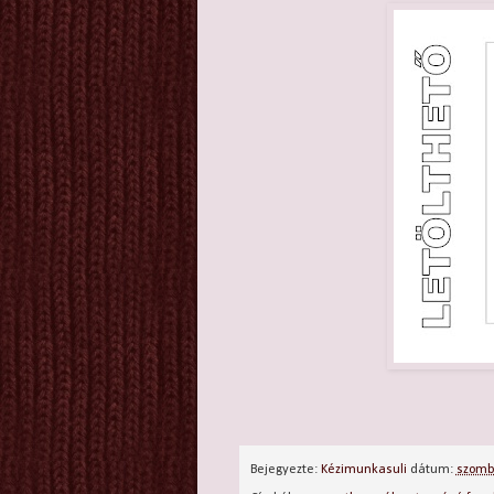
Bejegyezte:
Kézimunkasuli
dátum:
szomba