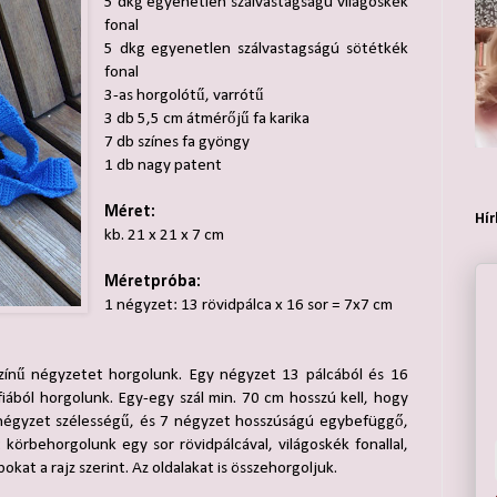
5 dkg egyenetlen szálvastagságú világoskék
fonal
5 dkg egyenetlen szálvastagságú sötétkék
fonal
3-as horgolótű, varrótű
3 db 5,5 cm átmérőjű fa karika
7 db színes fa gyöngy
1 db nagy patent
Méret:
Hír
kb. 21 x 21 x 7 cm
Méretpróba:
1 négyzet: 13 rövidpálca x 16 sor = 7x7 cm
színű négyzetet horgolunk. Egy négyzet 13 pálcából és 16
ffiából horgolunk. Egy-egy szál min. 70 cm hosszú kell, hogy
 négyzet szélességű, és 7 négyzet hosszúságú egybefüggő,
 körbehorgolunk egy sor rövidpálcával, világoskék fonallal,
okat a rajz szerint. Az oldalakat is összehorgoljuk.