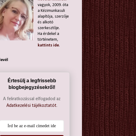
vagyok, 2009. óta
a Kézimunkasuli
alapítója, szerzője
és alkotó
szerkesztője.
Ha érdekel a
történetem,
kattints ide
.
levél
Értesülj a legfrissebb
blogbejegyzésekről!
A feliratkozással elfogadod az
Adatkezelési tájékoztatót
.