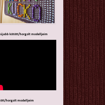
újabb kötött/horgolt modelljeim
ött/horgolt modelljeim