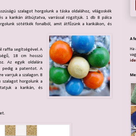
sszúságú szalagot horgolunk a táska oldalához, világoskék
s a karikán átbújtatva, varrással rögzítjük. 1 db 8 pálca
rgolunk sötétkék fonalból, amit átfűzünk a karikákon, és
A f
Ha 
 raffia segítségével. A
vag
ességű, 18 cm hosszú
ide
oz. Az egyik oldalára
a pedig a patentot. A
e varrjuk a szalagon. 8
Meg
ú szalagot horgolunk a
tatjuk a karikán, és
et.