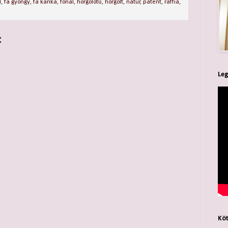
l
,
fa gyöngy
,
fa karika
,
fonal
,
horgolótű
,
horgolt
,
natúr
,
patent
,
raffia
,
:
Leg
Köt