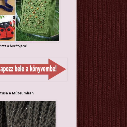
tints a borítójára!
ttusa a Múzeumban