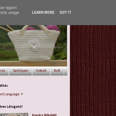
user-agent
erate usage
LEARN MORE
GOT IT
rrás
Tanfolyam
Videók
Bolt
dítás
ect Language
▼
ves Látogató!
Kovács Nikolett