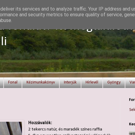
eliver its services and to analyze traffic. Your IP address and 
ormance and security metrics to ensure quality of service, gen
abuse.
a fonalat? Itt megtalálod!
li
Fonal
Kézimunkakönyv
Interjúk
Hírlevél
Gyöngy
Va
For
Sel
Hozzávalók:
Ked
2 tekercs natúr, és maradék színes raffia