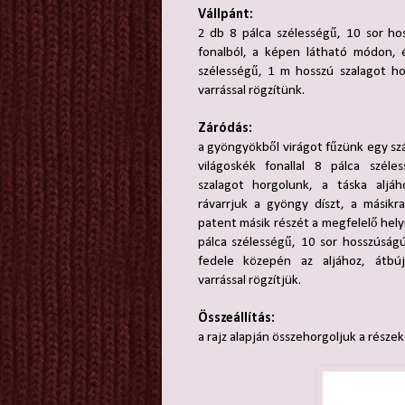
Vállpánt:
2 db 8 pálca szélességű, 10 sor ho
fonalból, a képen látható módon, é
szélességű, 1 m hosszú szalagot ho
varrással rögzítünk.
Záródás:
a gyöngyökből virágot fűzünk egy szál
világoskék fonallal 8 pálca szél
szalagot horgolunk, a táska aljáh
rávarrjuk a gyöngy díszt, a másikr
patent másik részét a megfelelő helyr
pálca szélességű, 10 sor hosszúság
fedele közepén az aljához, átbúj
varrással rögzítjük.
Összeállítás:
a rajz alapján összehorgoljuk a részek