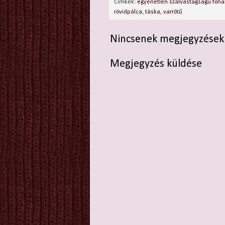
Címkék:
egyenetlen szálvastagságú fona
rövidpálca
,
táska
,
varrótű
Nincsenek megjegyzések
Megjegyzés küldése