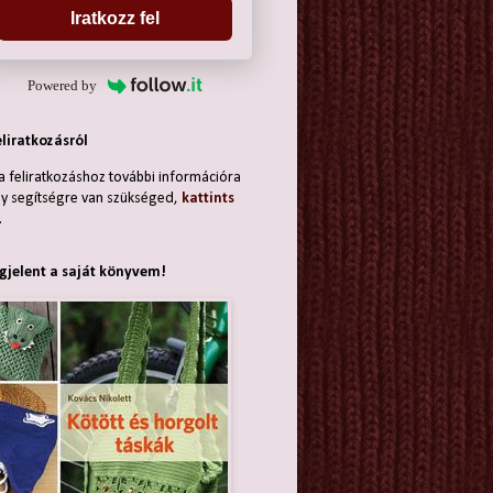
Iratkozz fel
Powered by
eliratkozásról
a feliratkozáshoz további információra
y segítségre van szükséged,
kattints
.
jelent a saját könyvem!