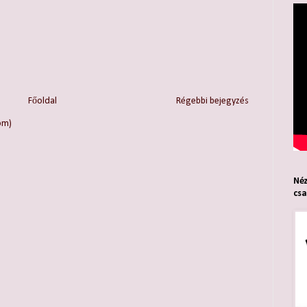
Főoldal
Régebbi bejegyzés
om)
Néz
cs