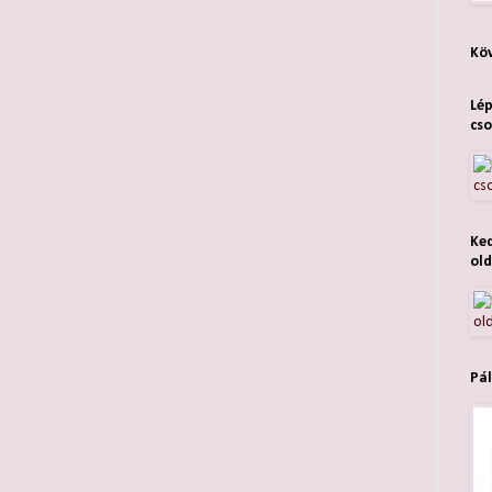
Köv
Lép
cso
Ked
old
Pál