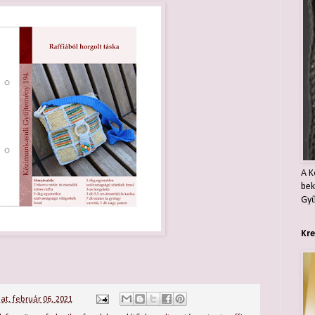
A K
bek
Gyű
Kre
t, február 06, 2021