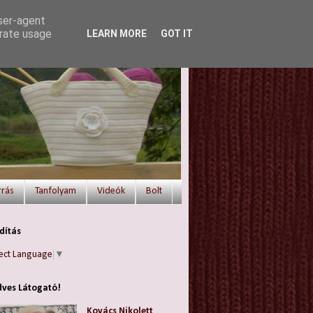
user-agent
erate usage
LEARN MORE
GOT IT
rrás
Tanfolyam
Videók
Bolt
dítás
ect Language
▼
ves Látogató!
Kovács Nikolett