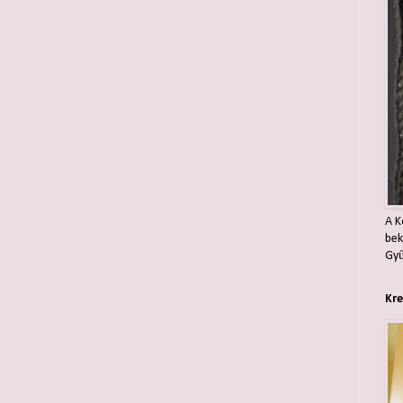
A K
bek
Gyű
Kre