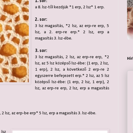
1. sor:
a 8. lsz-től kezdjük *1 erp, 2 lsz* 1 erp.
2. sor:
3 lsz magasítás, *2 lsz, az erp-re erp, 5
lsz, a 2. erp-re erp.* 2 lsz, erp a
magasítás 3. lsz-ébe.
3. sor:
3 lsz magasítás, 2 lsz, az erp-re erp, *2
Hír
lsz, az 5 lsz középső lsz-ébe: (1 erp, 2 lsz,
1 erp), 2 lsz, a következő 2 erp-re 2
egyszerre befejezett erp.* 2 lsz, az 5 lsz
középső lsz-ébe: (1 erp, 2 lsz, 1 erp), 2
lsz, az erp-re erp, 2 lsz, erp a magasítás
, 2 lsz, az erp-be erp* 5 lsz, erp a magasítás 3. lsz-ébe.
 lsz