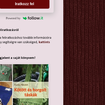
Iratkozz fel
Powered by
eliratkozásról
a feliratkozáshoz további információra
y segítségre van szükséged,
kattints
.
jelent a saját könyvem!