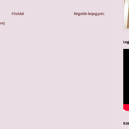
Főoldal
Régebbi bejegyzés
om)
Leg
Köt