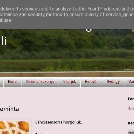
eliver its services and to analyze traffic. Your IP address and 
ormance and security metrics to ensure quality of service, gen
abuse.
a fonalat? Itt megtalálod!
li
Fonal
Kézimunkakönyv
Interjúk
Hírlevél
Gyöngy
Va
For
keminta
Sel
Láncszemsorra horgoljuk.
Ked