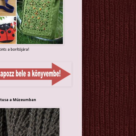
tints a borítójára!
ttusa a Múzeumban