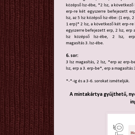
középső lsz-ébe, *2 lsz, a következő
erp-re két egyszerre befejezett er
lsz, az 5 lsz középső lsz-ébe: (1 erp, 2 
1 erp)* 2 lsz, a következő két erp-re
egyszerre befejezett erp, 2 lsz, erp 
lsz középső lsz-ébe, 2 lsz, er
magasítás 3. lsz-ébe.
6. sor:
3 lsz magasítás, 2 lsz, *erp az erp-b
lsz, erp a 3. erp-be*, erp a magasítás 3
*-*-ig és a 3-6. sorokat ismételjük.
A mintakártya gyűjthető, ny
in