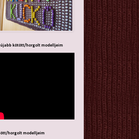
újabb kötött/horgolt modelljeim
ött/horgolt modelljeim