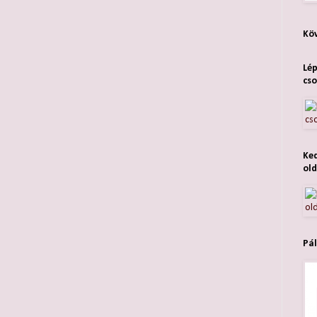
Köv
Lép
cso
Ked
old
Pál