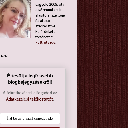
vagyok, 2009. óta
a Kézimunkasuli
alapítója, szerzője
és alkotó
szerkesztője.
Ha érdekel a
történetem,
kattints ide
.
levél
Értesülj a legfrissebb
blogbejegyzésekről!
A feliratkozással elfogadod az
Adatkezelési tájékoztatót
.