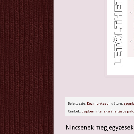
Bejegyezte:
Kézimunkasuli
dátum:
szomba
Címkék:
csipkeminta
,
egyráhajtásos pál
Nincsenek megjegyzések