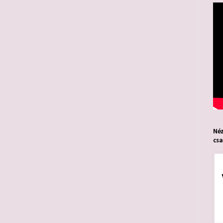
Néz
cs