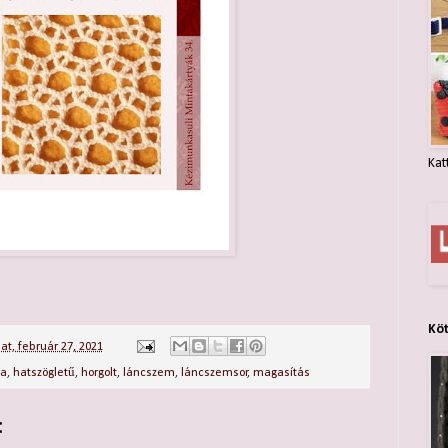
Kat
Kö
t, február 27, 2021
ca
,
hatszögletű
,
horgolt
,
láncszem
,
láncszemsor
,
magasítás
: