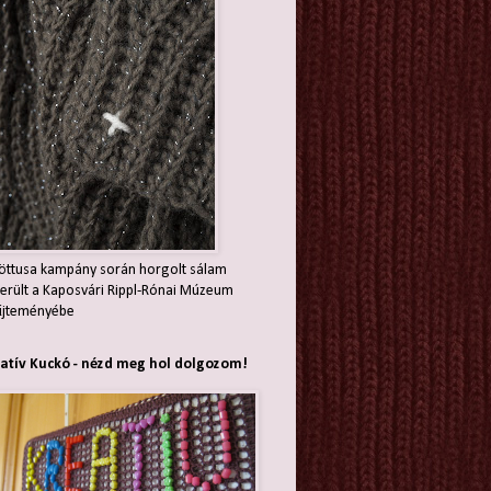
öttusa kampány során horgolt sálam
erült a Kaposvári Rippl-Rónai Múzeum
jteményébe
atív Kuckó - nézd meg hol dolgozom!