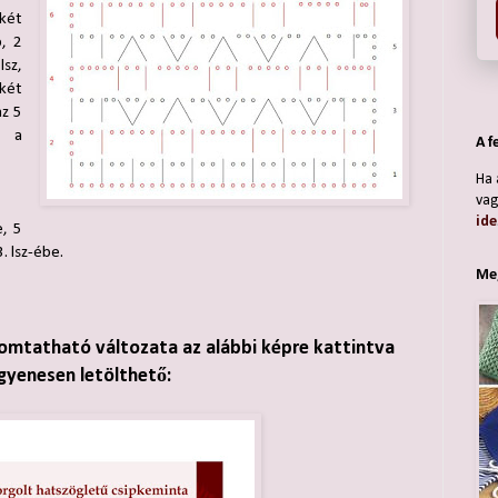
 két
p, 2
lsz,
 két
az 5
p a
A f
Ha 
vag
ide
e, 5
. lsz-ébe.
Meg
omtatható változata az alábbi képre kattintva
gyenesen letölthető: