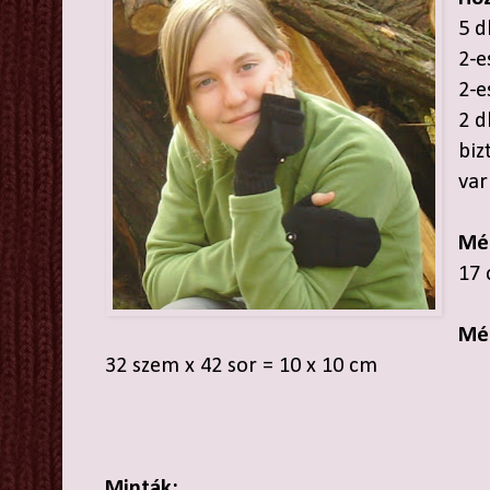
5 d
2-e
2-e
2 
biz
var
Mé
17 
Mé
32 szem x 42 sor = 10 x 10 cm
Minták: