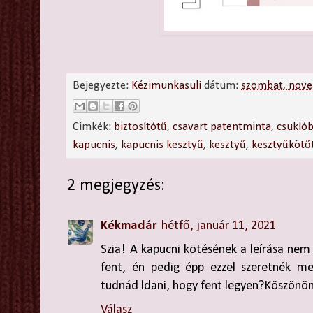
Bejegyezte:
Kézimunkasuli
dátum:
szombat, nove
Címkék:
biztosítótű
,
csavart patentminta
,
csukló
kapucnis
,
kapucnis kesztyű
,
kesztyű
,
kesztyűkötő
2 megjegyzés:
Kékmadár
hétfő, január 11, 2021
Szia! A kapucni kötésének a leírása nem t
fent, én pedig épp ezzel szeretnék 
tudnád ldani, hogy fent legyen?Köszönö
Válasz