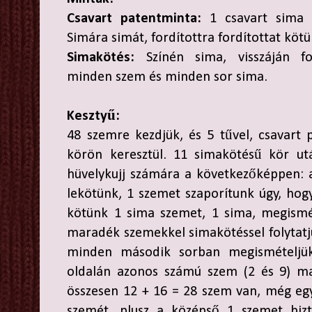
Csavart patentminta:
1 csavart sima é
Simára simát, fordítottra fordítottat kötü
Simakötés:
Színén sima, visszáján fo
minden szem és minden sor sima.
Kesztyű:
48 szemre kezdjük, és 5 tűvel, csavart
körön keresztül. 11 simakötésű kör ut
hüvelykujj számára a következőképpen: 
lekötünk, 1 szemet szaporítunk úgy, hogy
kötünk 1 sima szemet, 1 sima, megismét
maradék szemekkel simakötéssel folytatj
minden második sorban megismételjü
oldalán azonos számú szem (2 és 9) ma
összesen 12 + 16 = 28 szem van, még eg
szemét, plusz a középső 1 szemet bizto