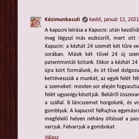
Kézimunkasuli
kedd, január 12, 202
A kapucni leírása a Kapucni: után kezdőd
meg légyszí más eszközről, mert ot
Kapucni: a kézhát 24 szemét két tűre ve
sorában. Másik két tűvel 24 új sze
patentmintát kötünk. Ekkor a kézhát 24
újra kört formálunk, és öt tűvel dolgoz
kettévesszük a munkát, az egyik felét fél
a szemeket: minden sor elején fogyasztu
felét ugyanígy készítjük. Belülről összevar
a szállal. 8 láncszemet horgolunk, és vi
gomblyuk. A kapucnit felhajtva egymásra 
megfelelő helyen néhány öltéssel a pas
varrjuk. Felvarrjuk a gombokat
Válasz