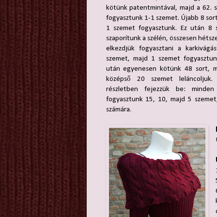
kötünk patentmintával, majd a 62. 
fogyasztunk 1-1 szemet. Újabb 8 sor
1 szemet fogyasztunk. Ez után 8 
szaporítunk a szélén, összesen hétsze
elkezdjük fogyasztani a karkivág
szemet, majd 1 szemet fogyasztun
után egyenesen kötünk 48 sort, m
középső 20 szemet leláncoljuk.
részletben fejezzük be: minden
fogyasztunk 15, 10, majd 5 szemet
számára.