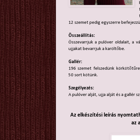
12 szemet pedig egyszerre befejezzü
Összeállítás:
Összevarrjuk a pulóver oldalait, a vál
ujjakat bevarrjuk a karöltőbe.
Gallér:
196 szemet felszedünk körkötőtűre
50 sort kötünk.
Szegélyezés:
A pulóver alját, ujja alját és a gallér 
Az elkészítési leírás nyomtat
az 