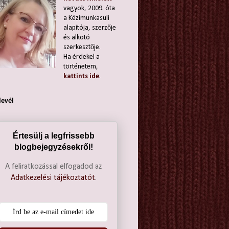
vagyok, 2009. óta
a Kézimunkasuli
alapítója, szerzője
és alkotó
szerkesztője.
Ha érdekel a
történetem,
kattints ide
.
levél
Értesülj a legfrissebb
blogbejegyzésekről!
A feliratkozással elfogadod az
Adatkezelési tájékoztatót
.