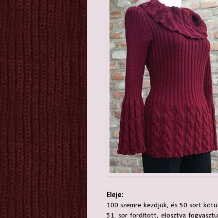
Eleje:
100 szemre kezdjük, és 50 sort kötü
51. sor fordított, elosztva fogyasz