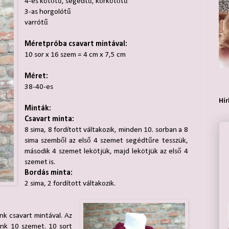
4-es kötőtű, segédtű, körkötőtű
3-as horgolótű
varrótű
Méretpróba csavart mintával:
10 sor x 16 szem = 4 cm x 7,5 cm
Méret:
38-40-es
Hír
Minták:
Csavart minta:
8 sima, 8 fordított váltakozik, minden 10. sorban a 8
sima szemből az első 4 szemet segédtűre tesszük,
második 4 szemet lekötjük, majd lekötjük az első 4
szemet is.
Bordás minta:
2 sima, 2 fordított váltakozik.
nk csavart mintával. Az
tunk 10 szemet. 10 sort