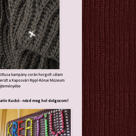
öttusa kampány során horgolt sálam
erült a Kaposvári Rippl-Rónai Múzeum
jteményébe
atív Kuckó - nézd meg hol dolgozom!