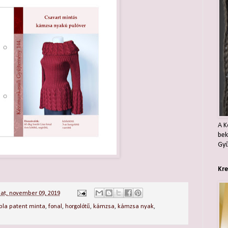
A K
bek
Gyű
Kre
at, november 09, 2019
pla patent minta
,
fonal
,
horgolótű
,
kámzsa
,
kámzsa nyak
,