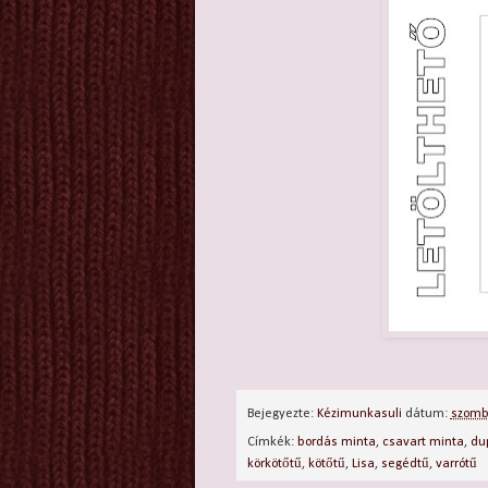
Bejegyezte:
Kézimunkasuli
dátum:
szomb
Címkék:
bordás minta
,
csavart minta
,
du
körkötőtű
,
kötőtű
,
Lisa
,
segédtű
,
varrótű