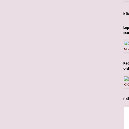
Köv
Lép
cso
Ked
old
Pál