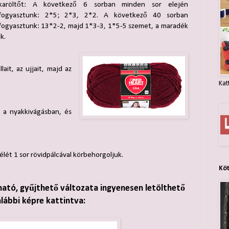
karöltőt: A következő 6 sorban minden sor elején
fogyasztunk: 2*5; 2*3, 2*2. A következő 40 sorban
fogyasztunk: 13*2-2, majd 1*3-3, 1*5-5 szemet, a maradék
k.
lait, az ujjait, majd az
Kat
 a nyakkivágásban, és
szélét 1 sor rövidpálcával körbehorgoljuk.
Kö
ható, gyűjthető változata ingyenesen letölthető
alábbi képre kattintva: