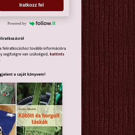
Iratkozz fel
Powered by
eliratkozásról
a feliratkozáshoz további információra
y segítségre van szükséged,
kattints
.
jelent a saját könyvem!