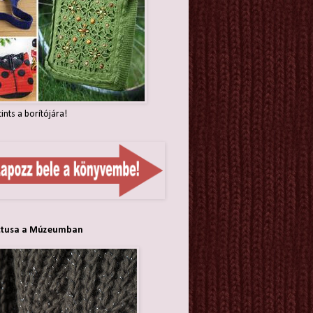
tints a borítójára!
ttusa a Múzeumban