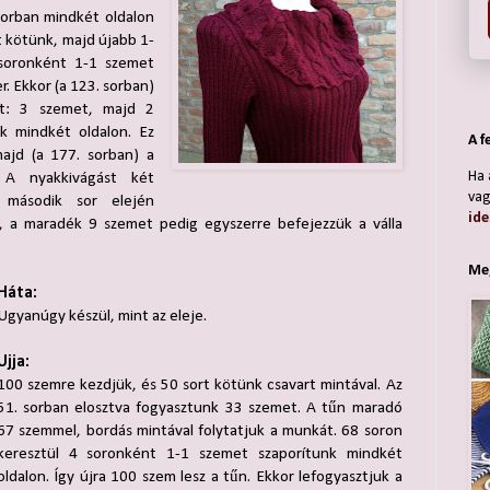
sorban mindkét oldalon
t kötünk, majd újabb 1-
soronként 1-1 szemet
r. Ekkor (a 123. sorban)
ást: 3 szemet, majd 2
k mindkét oldalon. Ez
A f
ajd (a 177. sorban) a
Ha 
 A nyakkivágást két
vag
 második sor elején
ide
, a maradék 9 szemet pedig egyszerre befejezzük a válla
Meg
Háta:
Ugyanúgy készül, mint az eleje.
Ujja:
100 szemre kezdjük, és 50 sort kötünk csavart mintával. Az
51. sorban elosztva fogyasztunk 33 szemet. A tűn maradó
67 szemmel, bordás mintával folytatjuk a munkát. 68 soron
keresztül 4 soronként 1-1 szemet szaporítunk mindkét
oldalon. Így újra 100 szem lesz a tűn. Ekkor lefogyasztjuk a