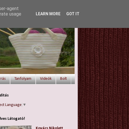
user-agent
erate usage
LEARN MORE
GOT IT
rrás
Tanfolyam
Videók
Bolt
dítás
ect Language
▼
ves Látogató!
Kovács Nikolett