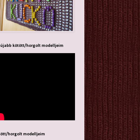
újabb kötött/horgolt modelljeim
ött/horgolt modelljeim