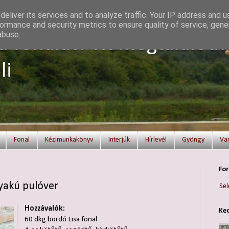
eliver its services and to analyze traffic. Your IP address and 
ormance and security metrics to ensure quality of service, gen
abuse.
a fonalat? Itt megtalálod!
li
Fonal
Kézimunkakönyv
Interjúk
Hírlevél
Gyöngy
Va
For
yakú pulóver
Sel
Hozzávalók:
Ked
60 dkg bordó Lisa fonal