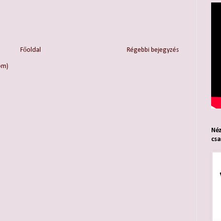
Főoldal
Régebbi bejegyzés
om)
Néz
cs