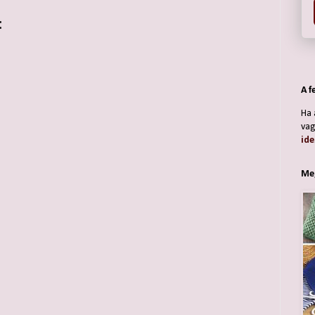
:
A f
Ha 
vag
ide
Meg