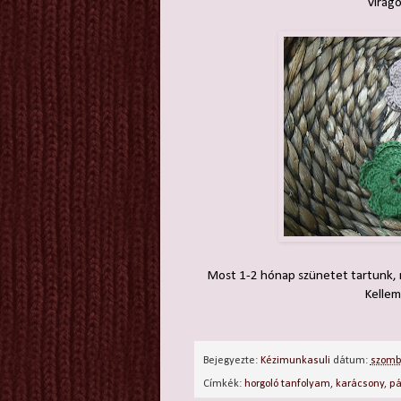
virágo
Most 1-2 hónap szünetet tartunk, m
Kelle
Bejegyezte:
Kézimunkasuli
dátum:
szomb
Címkék:
horgoló tanfolyam
,
karácsony
,
pá