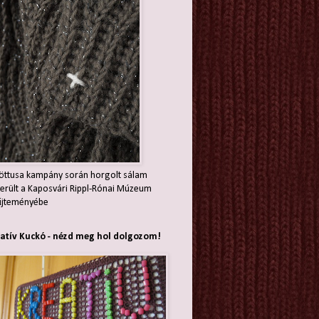
öttusa kampány során horgolt sálam
erült a Kaposvári Rippl-Rónai Múzeum
jteményébe
atív Kuckó - nézd meg hol dolgozom!