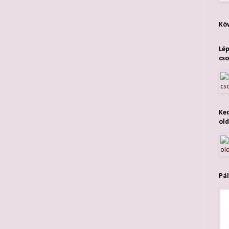
Köv
Lép
cso
Ked
old
Pál