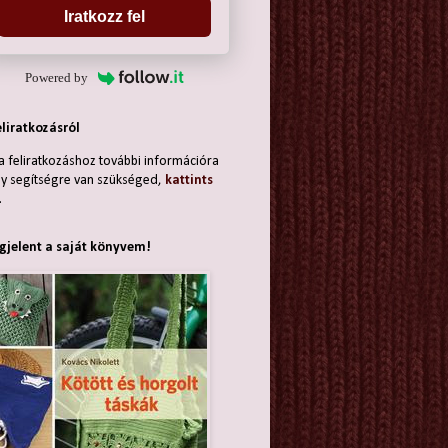
Iratkozz fel
Powered by
eliratkozásról
a feliratkozáshoz további információra
y segítségre van szükséged,
kattints
.
jelent a saját könyvem!