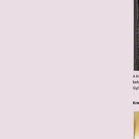
A K
bek
Gyű
Kre