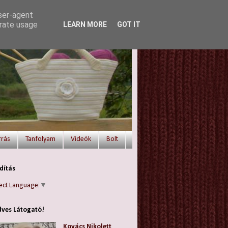
user-agent
erate usage
LEARN MORE
GOT IT
rrás
Tanfolyam
Videók
Bolt
dítás
ect Language
▼
ves Látogató!
Kovács Nikolett