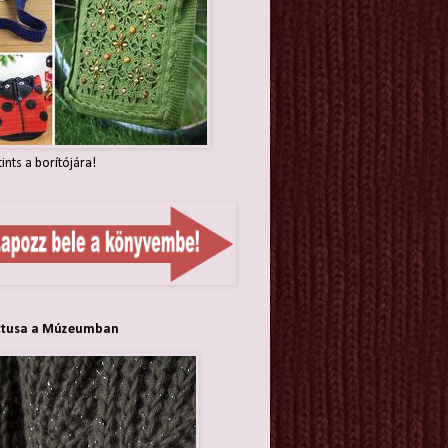
tints a borítójára!
ttusa a Múzeumban