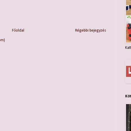
Főoldal
Régebbi bejegyzés
om)
Kat
Kö