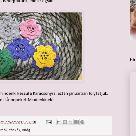
t is horgoltunk, íme az egyik:
Hír
indenki készül a Karácsonyra, aztán januárban folytatjuk.
mes Ünnepeket Mindenkinek!
at, november 17, 2018
rnák
,
táskák
,
virág