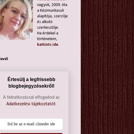
vagyok, 2009. óta
a Kézimunkasuli
alapítója, szerzője
és alkotó
szerkesztője.
Ha érdekel a
történetem,
kattints ide
.
levél
Értesülj a legfrissebb
blogbejegyzésekről!
A feliratkozással elfogadod az
Adatkezelési tájékoztatót
.