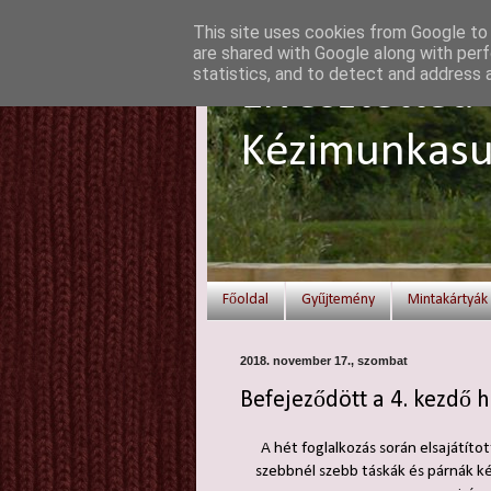
This site uses cookies from Google to d
are shared with Google along with perf
statistics, and to detect and address 
Elvesztetted 
Kézimunkasu
Főoldal
Gyűjtemény
Mintakártyák
2018. november 17., szombat
Befejeződött a 4. kezdő h
A hét foglalkozás során elsajátíto
szebbnél szebb táskák és párnák ké