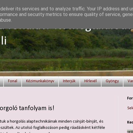
eliver its services and to analyze traffic. Your IP address and 
ormance and security metrics to ensure quality of service, gen
abuse.
a fonalat? Itt megtalálod!
li
Fonal
Kézimunkakönyv
Interjúk
Hírlevél
Gyöngy
Va
For
orgoló tanfolyam is!
Sel
ttuk a horgolás alaptechnikáinak minden csínját-bínját, és
Ked
szültek. Az utolsó foglalkozáson pedig ráadásként kétféle