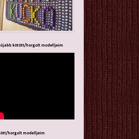
újabb kötött/horgolt modelljeim
ött/horgolt modelljeim