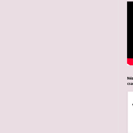
Néz
cs