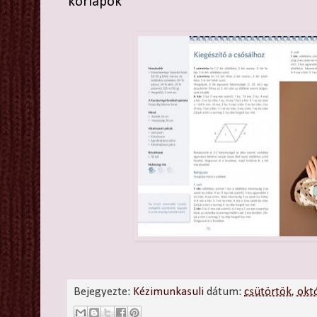
körlapok
Bejegyezte:
Kézimunkasuli
dátum:
csütörtök, okt