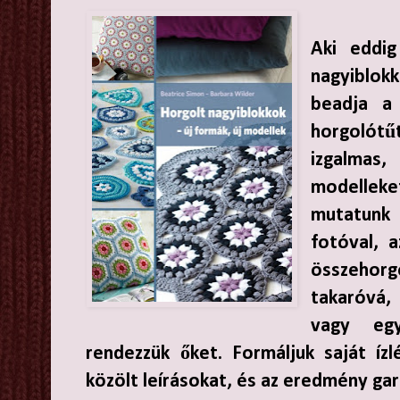
Aki eddig
nagyiblo
beadja a
horgolótű
izgalma
modellek
mutatunk b
fotóval, 
összehorg
takaróvá,
vagy egy
rendezzük őket. Formáljuk saját íz
közölt leírásokat, és az eredmény gar