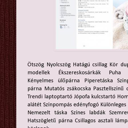
Ötszög Nyolcszög Hatágú csillag Kör du
modellek Ékszereskosárkák Puha 
Kényelmes ülőpárna Piperetáska Szín
párna Mutatós zsákocska Pasztellszínű c
Trendi laptoptartó Jópofa kulcstartó Ho
alátét Színpompás edényfogó Különleges
Nemezelt táska Színes labdák Szemre
Hatszögletű párna Csillagos asztali lámp