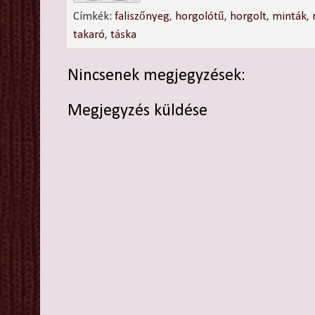
Címkék:
faliszőnyeg
,
horgolótű
,
horgolt
,
minták
,
takaró
,
táska
Nincsenek megjegyzések:
Megjegyzés küldése