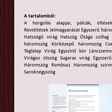
A tartalomból:
A horgolás alapjai, pálcák, öltése
Rövidítések Jelmagyarázat Egyszerű hár
Hatszögű virág Hatszög Ötágú csillag
háromszög Körközepű háromszög Cse
Téglalap Virág Egyszínű kör Láncszemvi
Virágos ötszög Sugaras virág Egyszer
Háromszög Rombusz Háromszög szirmo
Saroknégyszög