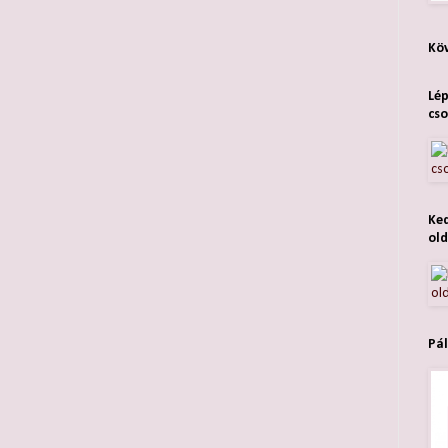
Köv
Lép
cso
Ked
old
Pál