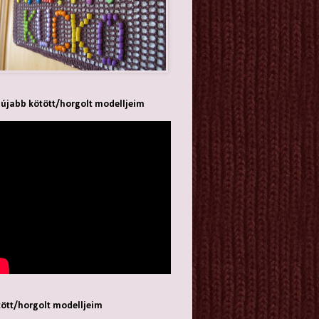
újabb kötött/horgolt modelljeim
ött/horgolt modelljeim