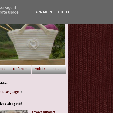
user-agent
erate usage
LEARN MORE
GOT IT
rrás
Tanfolyam
Videók
Bolt
dítás
ect Language
▼
ves Látogató!
Kovács Nikolett