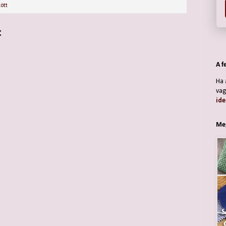
ött
:
A f
Ha 
vag
ide
Meg