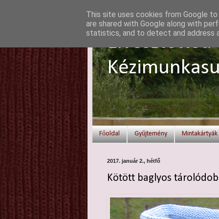
This site uses cookies from Google to d
are shared with Google along with perf
statistics, and to detect and address 
Elvesztetted 
Kézimunkasu
Főoldal
Gyűjtemény
Mintakártyák
2017. január 2., hétfő
Kötött baglyos tárolódo