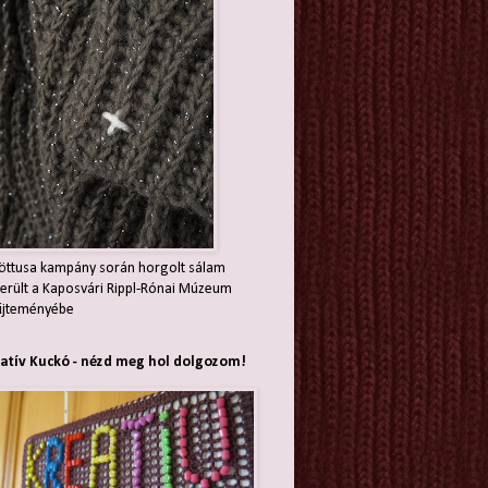
öttusa kampány során horgolt sálam
erült a Kaposvári Rippl-Rónai Múzeum
jteményébe
atív Kuckó - nézd meg hol dolgozom!