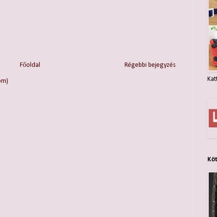
Főoldal
Régebbi bejegyzés
Kat
om)
Kö