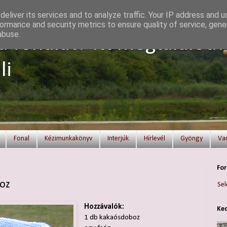
eliver its services and to analyze traffic. Your IP address and 
ormance and security metrics to ensure quality of service, gen
abuse.
a fonalat? Itt megtalálod!
li
Fonal
Kézimunkakönyv
Interjúk
Hírlevél
Gyöngy
Va
For
boz
Sel
Hozzávalók:
Ked
1 db kakaósdoboz