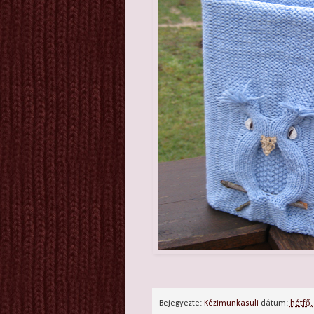
Bejegyezte:
Kézimunkasuli
dátum:
hétfő,