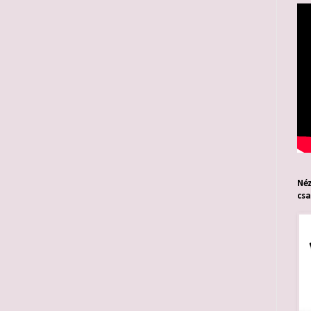
Néz
cs