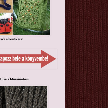
tints a borítójára!
ttusa a Múzeumban