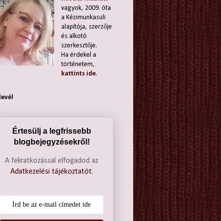
vagyok, 2009. óta
a Kézimunkasuli
alapítója, szerzője
és alkotó
szerkesztője.
Ha érdekel a
történetem,
kattints ide
.
levél
Értesülj a legfrissebb
blogbejegyzésekről!
A feliratkozással elfogadod az
Adatkezelési tájékoztatót
.