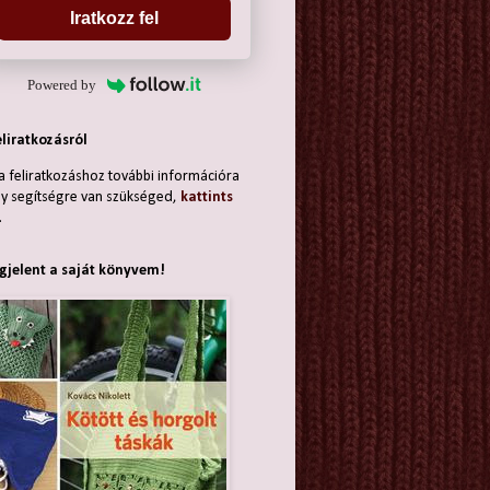
Iratkozz fel
Powered by
eliratkozásról
a feliratkozáshoz további információra
y segítségre van szükséged,
kattints
.
jelent a saját könyvem!