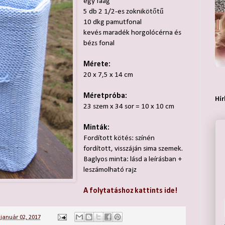
egy faág
5 db 2 1/2-es zoknikötőtű
10 dkg pamutfonal
kevés maradék horgolócérna és
bézs fonal
Mérete:
20 x 7,5 x 14 cm
Méretpróba:
Hír
23 szem x 34 sor = 10 x 10 cm
Minták:
Fordított kötés: színén
fordított, visszáján sima szemek.
Baglyos minta: lásd a leírásban +
leszámolható rajz
A folytatáshoz kattints ide!
 január 02, 2017