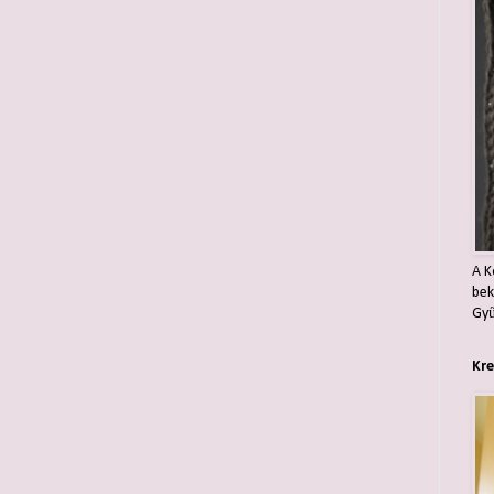
A K
bek
Gyű
Kre