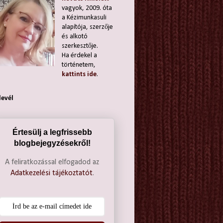
vagyok, 2009. óta
a Kézimunkasuli
alapítója, szerzője
és alkotó
szerkesztője.
Ha érdekel a
történetem,
kattints ide
.
levél
Értesülj a legfrissebb
blogbejegyzésekről!
A feliratkozással elfogadod az
Adatkezelési tájékoztatót
.