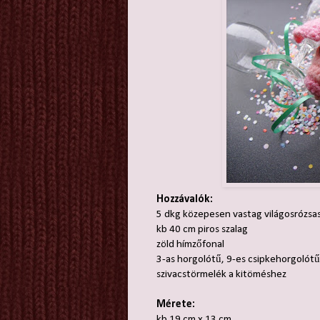
Hozzávalók:
5 dkg közepesen vastag világosrózsas
kb 40 cm piros szalag
zöld hímzőfonal
3-as horgolótű,
9-es csipkehorgolótű
szivacstörmelék a kitöméshez
Mérete:
kb 19 cm x 13 cm