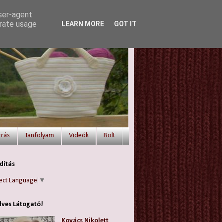
user-agent
erate usage
LEARN MORE
GOT IT
rrás
Tanfolyam
Videók
Bolt
dítás
ect Language
▼
ves Látogató!
Kovács Nikolett