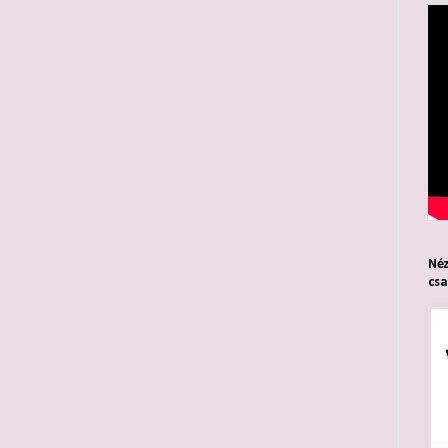
Néz
cs