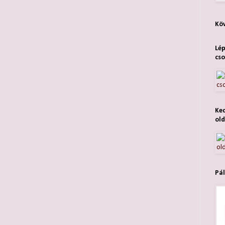
Köv
Lép
cso
Ked
old
Pál