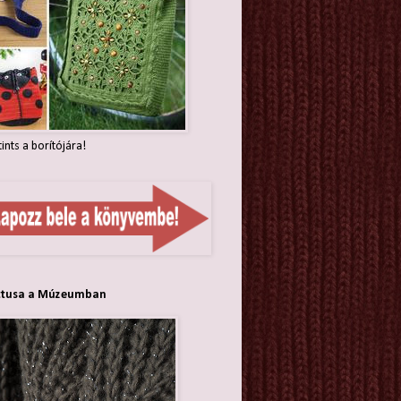
tints a borítójára!
ttusa a Múzeumban