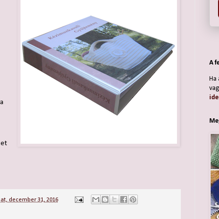
A f
Ha 
vag
ide
 a
Meg
get
at, december 31, 2016