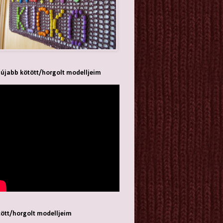
újabb kötött/horgolt modelljeim
ött/horgolt modelljeim