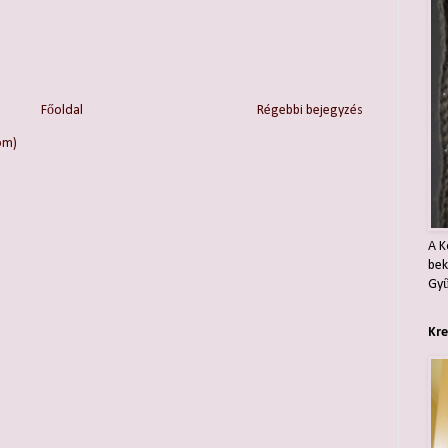
Főoldal
Régebbi bejegyzés
om)
A K
bek
Gyű
Kre