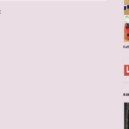
:
Kat
Kö