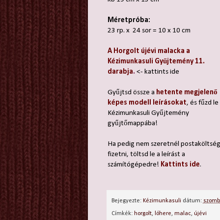
Méretpróba:
23 rp. x 24 sor = 10 x 10 cm
A Horgolt újévi malacka a
Kézimunkasuli Gyűjtemény 11.
darabja
.
<- kattints ide
Gyűjtsd össze a
hetente megjelenő
képes modell leírásokat
, és fűzd le
Kézimunkasuli Gyűjtemény
gyűjtőmappába!
Ha pedig nem szeretnél postaköltsé
fizetni, töltsd le a leírást a
számítógépedre!
Kattints ide
.
Bejegyezte:
Kézimunkasuli
dátum:
szomb
Címkék:
horgolt
,
lóhere
,
malac
,
újévi