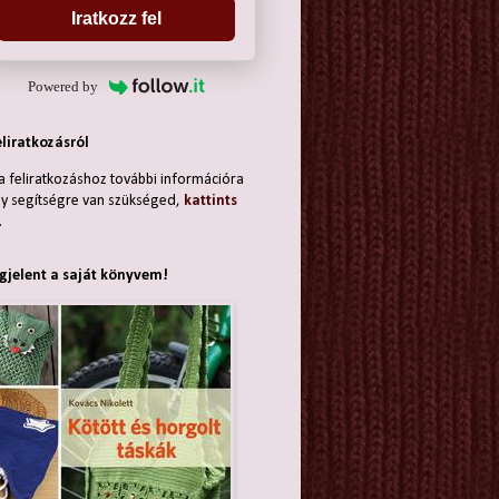
Iratkozz fel
Powered by
eliratkozásról
a feliratkozáshoz további információra
y segítségre van szükséged,
kattints
.
jelent a saját könyvem!