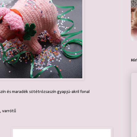
Hír
zín és maradék sötétrózsaszín gyapjú-akril fonal
,
varrótű