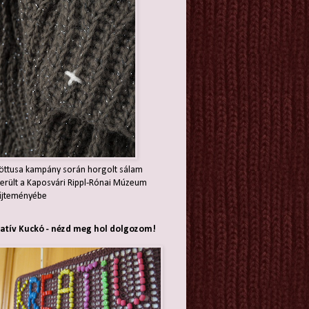
öttusa kampány során horgolt sálam
erült a Kaposvári Rippl-Rónai Múzeum
jteményébe
atív Kuckó - nézd meg hol dolgozom!