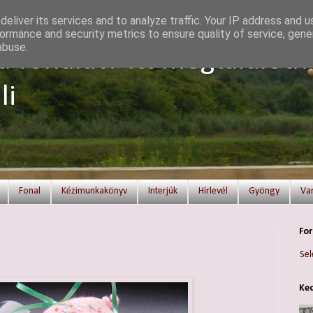
eliver its services and to analyze traffic. Your IP address and 
ormance and security metrics to ensure quality of service, gen
abuse.
a fonalat? Itt megtalálod!
li
Fonal
Kézimunkakönyv
Interjúk
Hírlevél
Gyöngy
Va
For
Sel
Ked