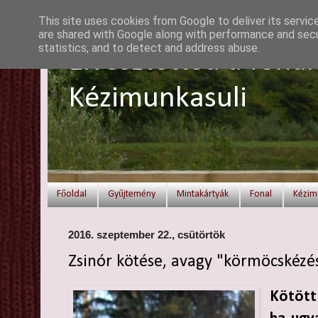
This site uses cookies from Google to deliver its servic
are shared with Google along with performance and secur
statistics, and to detect and address abuse.
Elvesztetted a fonal
Kézimunkasuli
Főoldal
Gyűjtemény
Mintakártyák
Fonal
Kézim
2016. szeptember 22., csütörtök
Zsinór kötése, avagy "körmöcskézé
Kötött