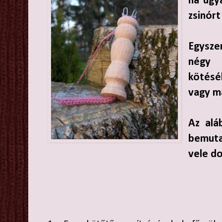
ha ugy
zsinórt
Egysze
négy 
kötésé
vagy m
Az alá
bemut
vele do