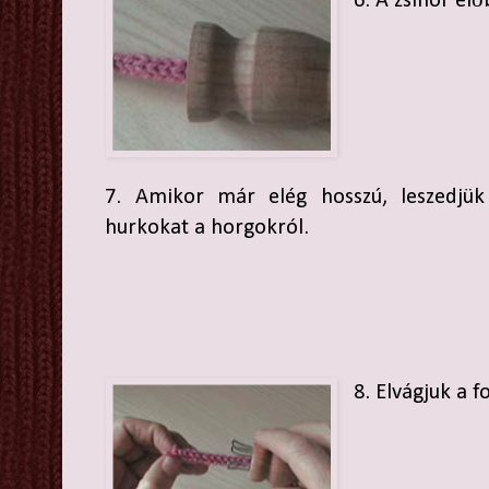
6. A zsinór el
7. Amikor már elég hosszú, leszedjük
hurkokat a horgokról.
8. Elvágjuk a f