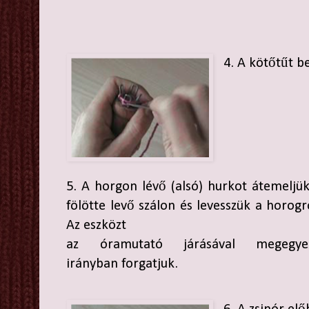
4. A kötőtűt be
5. A horgon lévő (alsó) hurkot átemeljü
fölötte levő szálon és levesszük a horogr
Az eszközt
az óramutató járásával megegye
irányban forgatjuk.