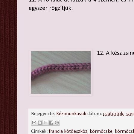
11. A fonalat áthúzzuk a 4 szemen, és 
egyszer rögzítjük.
12. A kész zsin
Bejegyezte:
Kézimunkasuli
dátum:
csütörtök, sz
Címkék:
francia kötőeszköz
,
körmöcske
,
körmöcs