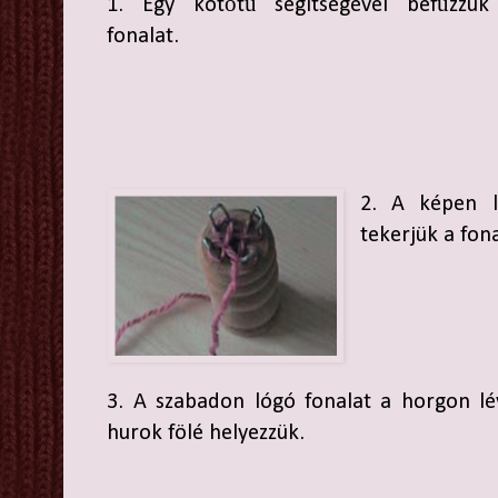
1. Egy kötőtű segítségével befűzzük
fonalat.
2. A képen 
tekerjük a fona
3. A szabadon lógó fonalat a horgon lé
hurok fölé helyezzük.