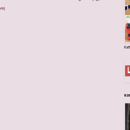
om)
Kat
Kö