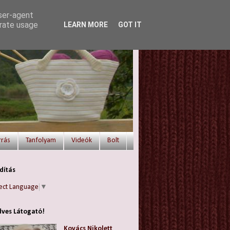
user-agent
erate usage
LEARN MORE
GOT IT
rrás
Tanfolyam
Videók
Bolt
dítás
ect Language
▼
ves Látogató!
Kovács Nikolett