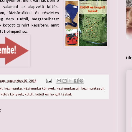
a könyvemet, mert vannak benne
, valamint az alapvető kötés-
m, fázisfotókkal és részletes
még nem tudtál, megtanulhatsz
 kötött zsinórt készíteni, amit
tt holmijaidhoz.
Hír
ap, augusztus 07, 2016
lt
,
kézimunka
,
kézimunka könyvek
,
kezimunkasuli
,
kézimunkasuli
,
,
kötős könyvek
,
kötött
,
kötött és horgolt táskák
: