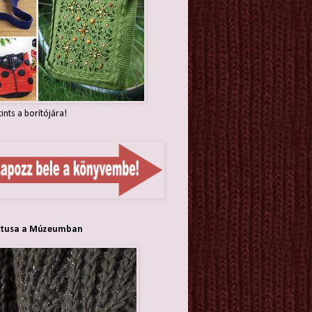
tints a borítójára!
ttusa a Múzeumban