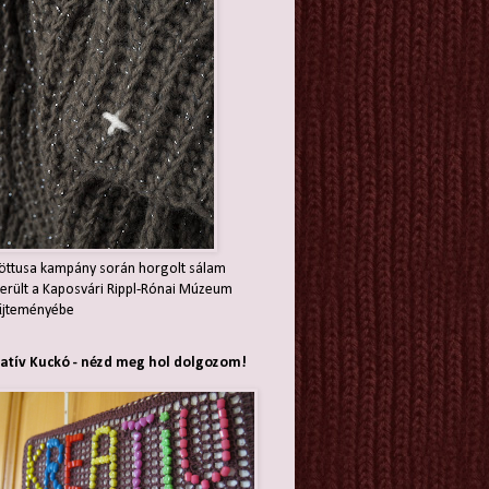
öttusa kampány során horgolt sálam
erült a Kaposvári Rippl-Rónai Múzeum
jteményébe
atív Kuckó - nézd meg hol dolgozom!