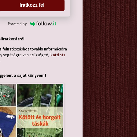
Iratkozz fel
Powered by
eliratkozásról
a feliratkozáshoz további információra
y segítségre van szükséged,
kattints
.
jelent a saját könyvem!