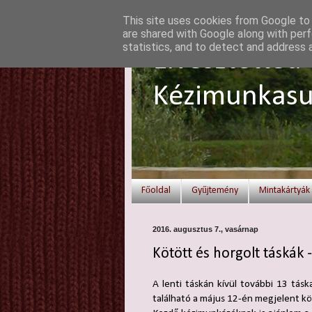
This site uses cookies from Google to d
are shared with Google along with perf
statistics, and to detect and address 
Elvesztetted 
Kézimunkasu
Főoldal
Gyűjtemény
Mintakártyák
2016. augusztus 7., vasárnap
Kötött és horgolt táskák -
A lenti táskán kívül további 13 tásk
található a május 12-én megjelent 