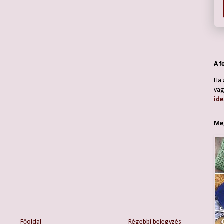
A f
Ha 
vag
ide
Meg
Főoldal
Régebbi bejegyzés