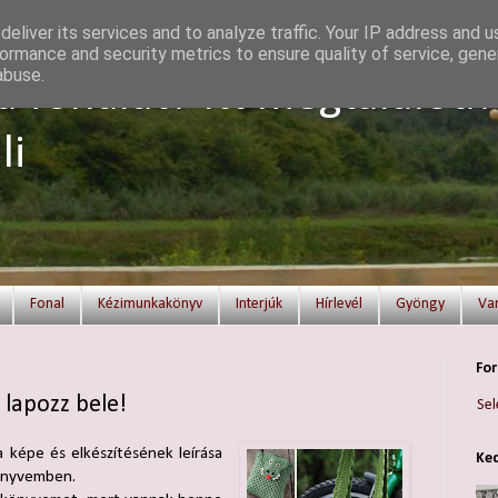
eliver its services and to analyze traffic. Your IP address and 
ormance and security metrics to ensure quality of service, gen
abuse.
a fonalat? Itt megtalálod!
li
Fonal
Kézimunkakönyv
Interjúk
Hírlevél
Gyöngy
Va
For
 lapozz bele!
Sel
a képe és elkészítésének leírása
Ked
könyvemben.