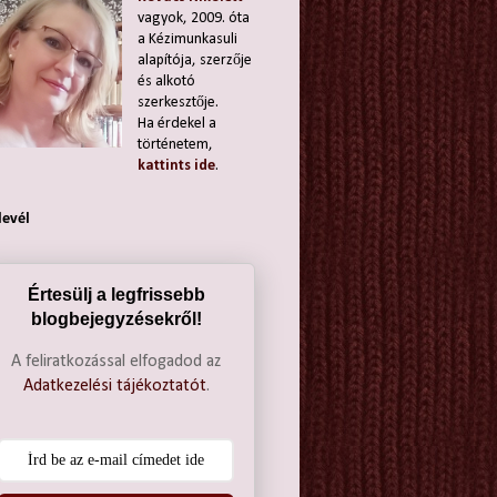
vagyok, 2009. óta
a Kézimunkasuli
alapítója, szerzője
és alkotó
szerkesztője.
Ha érdekel a
történetem,
kattints ide
.
levél
Értesülj a legfrissebb
blogbejegyzésekről!
A feliratkozással elfogadod az
Adatkezelési tájékoztatót
.