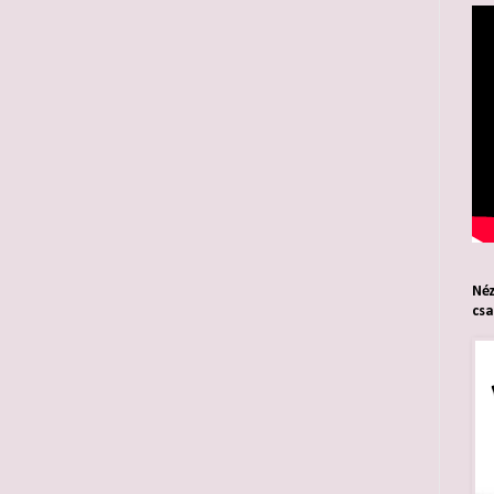
Néz
cs