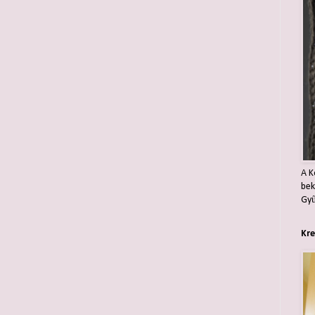
A K
bek
Gyű
Kre