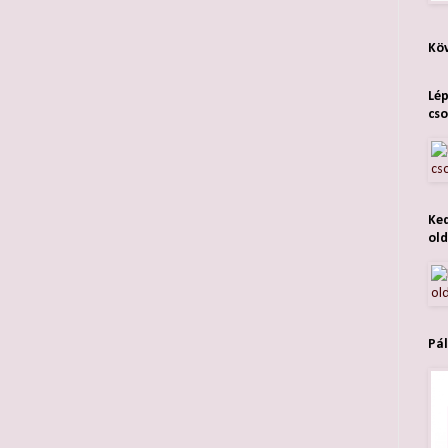
Köv
Lép
cso
Ked
old
Pál