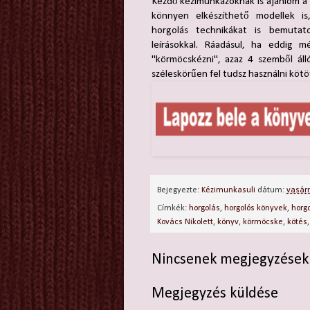
Kezdő kézimunkázóknak is ajánlom 
könnyen elkészíthető modellek is
horgolás technikákat is bemutato
leírásokkal. Ráadásul, ha eddig 
"körmöcskézni", azaz 4 szemből álló
széleskörűen fel tudsz használni kötö
Bejegyezte:
Kézimunkasuli
dátum:
vasárn
Címkék:
horgolás
,
horgolós könyvek
,
horgo
Kovács Nikolett
,
könyv
,
körmöcske
,
kötés
Nincsenek megjegyzések
Megjegyzés küldése