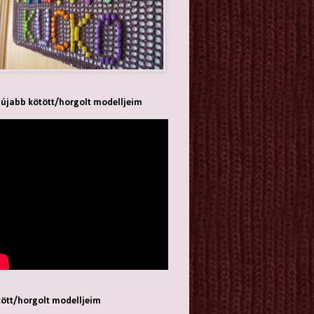
újabb kötött/horgolt modelljeim
ött/horgolt modelljeim