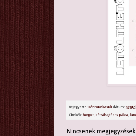
Bejegyezte:
Kézimunkasuli
dátum:
péntek
Címkék:
horgolt
,
kétráhajtásos pálca
,
lán
Nincsenek megjegyzések