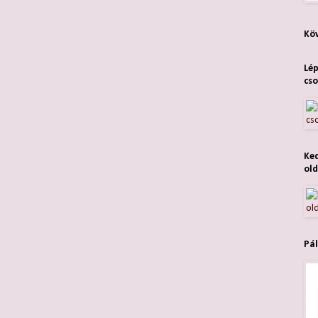
Köv
Lép
cso
Ked
old
Pál