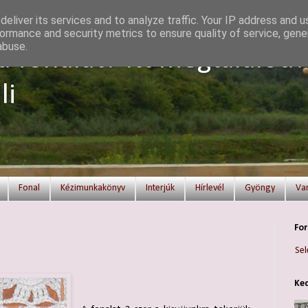
eliver its services and to analyze traffic. Your IP address and 
ormance and security metrics to ensure quality of service, gen
abuse.
a fonalat? Itt megtalálod!
li
Fonal
Kézimunkakönyv
Interjúk
Hírlevél
Gyöngy
Va
For
Sel
Ked