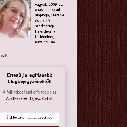
vagyok, 2009. óta
a Kézimunkasuli
alapítója, szerzője
és alkotó
szerkesztője.
Ha érdekel a
történetem,
kattints ide
.
levél
Értesülj a legfrissebb
blogbejegyzésekről!
A feliratkozással elfogadod az
Adatkezelési tájékoztatót
.