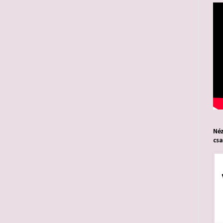
Néz
cs