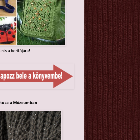
tints a borítójára!
ttusa a Múzeumban