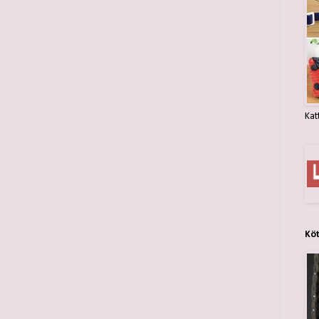
Kat
Kö