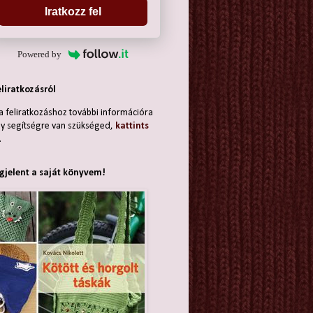
Iratkozz fel
Powered by
eliratkozásról
a feliratkozáshoz további információra
y segítségre van szükséged,
kattints
.
jelent a saját könyvem!