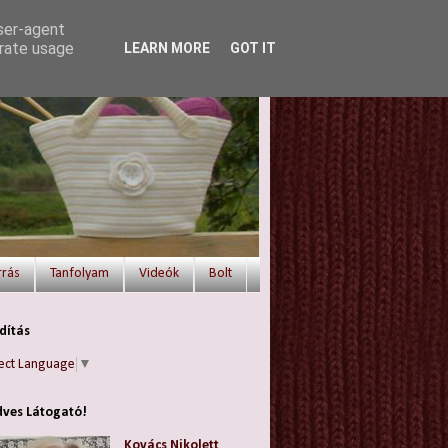
user-agent
erate usage
LEARN MORE
GOT IT
rrás
Tanfolyam
Videók
Bolt
dítás
ect Language
▼
ves Látogató!
Kovács Nikolett