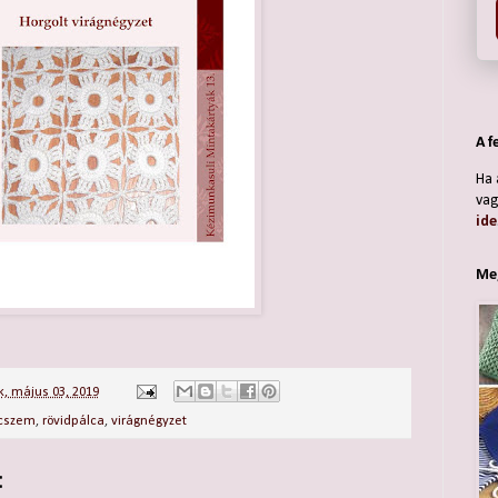
A f
Ha 
vag
ide
Meg
, május 03, 2019
cszem
,
rövidpálca
,
virágnégyzet
: