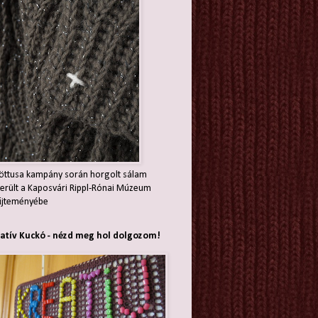
öttusa kampány során horgolt sálam
erült a Kaposvári Rippl-Rónai Múzeum
jteményébe
atív Kuckó - nézd meg hol dolgozom!