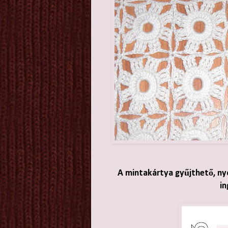
A mintakártya gyűjthető, ny
in