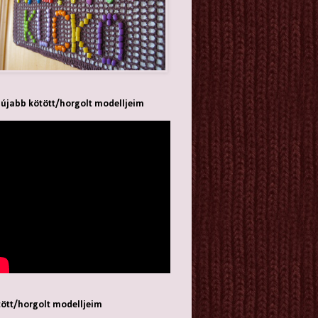
újabb kötött/horgolt modelljeim
ött/horgolt modelljeim