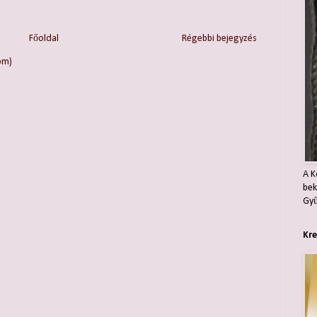
Főoldal
Régebbi bejegyzés
om)
A K
bek
Gyű
Kre